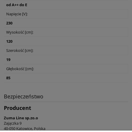
od A++ do E
Napięcie [V]:
230
Wysokość [cm]:
120
Szerokość [cm]:
19
Głębokość [cm]:
85
Bezpieczeństwo
Producent
Zuma Line sp.zo.o
Zajączka 9
40-050 Katowice, Polska