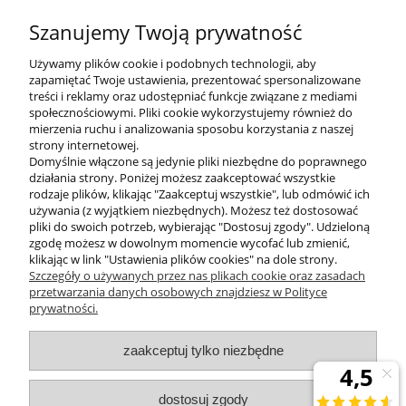
sekretariat@zumaline.pl
Szanujemy Twoją prywatność
+48 32 730 66 10
Używamy plików cookie i podobnych technologii, aby
zapamiętać Twoje ustawienia, prezentować spersonalizowane
treści i reklamy oraz udostępniać funkcje związane z mediami
społecznościowymi. Pliki cookie wykorzystujemy również do
mierzenia ruchu i analizowania sposobu korzystania z naszej
KONTAKT
strony internetowej.
Domyślnie włączone są jedynie pliki niezbędne do poprawnego
działania strony. Poniżej możesz zaakceptować wszystkie
rodzaje plików, klikając "Zaakceptuj wszystkie", lub odmówić ich
DODATKOWE
używania (z wyjątkiem niezbędnych). Możesz też dostosować
pliki do swoich potrzeb, wybierając "Dostosuj zgody". Udzieloną
zgodę możesz w dowolnym momencie wycofać lub zmienić,
MOJE KONTO
klikając w link "Ustawienia plików cookies" na dole strony.
Szczegóły o używanych przez nas plikach cookie oraz zasadach
przetwarzania danych osobowych znajdziesz w Polityce
prywatności.
OBSŁUGA KLIENTA
zaakceptuj tylko niezbędne
INFORMACJE
dostosuj zgody