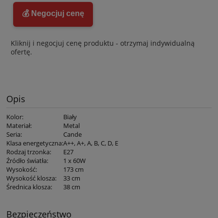
💰 Negocjuj cenę
Kliknij i negocjuj cenę produktu - otrzymaj indywidualną
ofertę.
Opis
Kolor
:
Biały
Materiał
:
Metal
Seria
:
Cande
Klasa energetyczna
:
A++, A+, A, B, C, D, E
Rodzaj trzonka
:
E27
Źródło światła
:
1 x 60W
Wysokość
:
173 cm
Wysokość klosza
:
33 cm
Średnica klosza
:
38 cm
Bezpieczeństwo