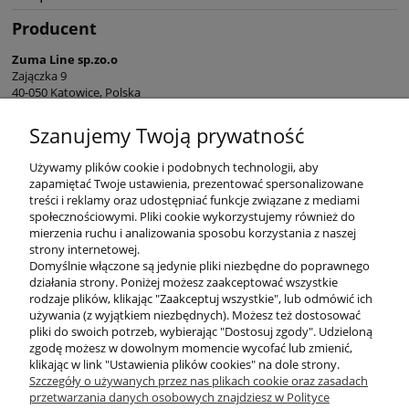
Producent
Zuma Line sp.zo.o
Zajączka 9
40-050 Katowice, Polska
sekretariat@zumaline.pl
Szanujemy Twoją prywatność
+48 32 730 66 10
Używamy plików cookie i podobnych technologii, aby
zapamiętać Twoje ustawienia, prezentować spersonalizowane
treści i reklamy oraz udostępniać funkcje związane z mediami
społecznościowymi. Pliki cookie wykorzystujemy również do
mierzenia ruchu i analizowania sposobu korzystania z naszej
KONTAKT
strony internetowej.
Domyślnie włączone są jedynie pliki niezbędne do poprawnego
działania strony. Poniżej możesz zaakceptować wszystkie
rodzaje plików, klikając "Zaakceptuj wszystkie", lub odmówić ich
DODATKOWE
używania (z wyjątkiem niezbędnych). Możesz też dostosować
pliki do swoich potrzeb, wybierając "Dostosuj zgody". Udzieloną
zgodę możesz w dowolnym momencie wycofać lub zmienić,
MOJE KONTO
klikając w link "Ustawienia plików cookies" na dole strony.
Szczegóły o używanych przez nas plikach cookie oraz zasadach
przetwarzania danych osobowych znajdziesz w Polityce