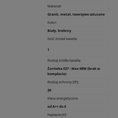
Materiał:
Granit, metal, tworzywo sztuczne
Kolor:
Biały, Srebrny
Ilość źródeł światła:
1
Rodzaj źródła światła:
Żarówka E27 - Max 60W (brak w
komplecie)
Rodzaj ochrony [IP]:
20
Klasa energetyczna:
od A++ do E
Napięcie [V]: