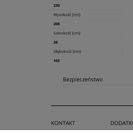
230
Wysokość [cm]:
208
Szerokość [cm]:
38
Głębokość [cm]:
165
Bezpieczeństwo
KONTAKT
DODATK