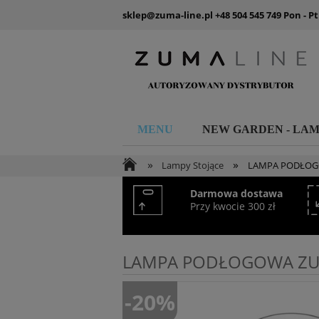
sklep@zuma-line.pl
+48 504 545 749
Pon - Pt
MENU
NEW GARDEN - LA
»
»
Lampy Stojące
LAMPA PODŁOGO
Darmowa dostawa
Przy kwocie 300 zł
LAMPA PODŁOGOWA ZUM
-20%