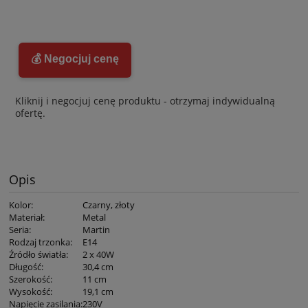
💰 Negocjuj cenę
Kliknij i negocjuj cenę produktu - otrzymaj indywidualną
ofertę.
Opis
Kolor
:
Czarny, złoty
Materiał
:
Metal
Seria
:
Martin
Rodzaj trzonka
:
E14
Źródło światła
:
2 x 40W
Długość
:
30,4 cm
Szerokość
:
11 cm
Wysokość
:
19,1 cm
Napięcie zasilania
:
230V