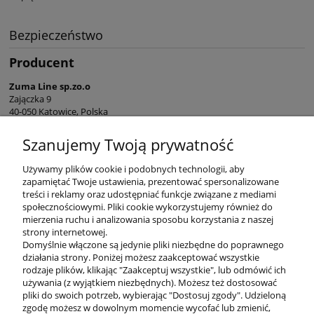
Bezpieczeństwo
Producent
Zuma Line sp.zo.o
Zajączka 9
40-050 Katowice, Polska
sekretariat@zumaline.pl
Szanujemy Twoją prywatność
+48 32 730 66 10
Używamy plików cookie i podobnych technologii, aby
zapamiętać Twoje ustawienia, prezentować spersonalizowane
treści i reklamy oraz udostępniać funkcje związane z mediami
społecznościowymi. Pliki cookie wykorzystujemy również do
mierzenia ruchu i analizowania sposobu korzystania z naszej
KONTAKT
strony internetowej.
Domyślnie włączone są jedynie pliki niezbędne do poprawnego
działania strony. Poniżej możesz zaakceptować wszystkie
rodzaje plików, klikając "Zaakceptuj wszystkie", lub odmówić ich
DODATKOWE
używania (z wyjątkiem niezbędnych). Możesz też dostosować
pliki do swoich potrzeb, wybierając "Dostosuj zgody". Udzieloną
zgodę możesz w dowolnym momencie wycofać lub zmienić,