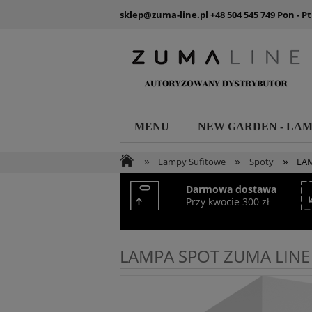
sklep@zuma-line.pl
+48 504 545 749
Pon - Pt
MENU
NEW GARDEN - LA
»
»
»
Lampy Sufitowe
Spoty
LAM
Darmowa dostawa
Przy kwocie 300 zł
LAMPA SPOT ZUMA LINE