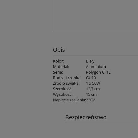
Opis
Kolor
:
Biały
Materiał
:
Aluminium
Seria
:
Polygon Cl 1L
Rodzaj trzonka
:
GU10
Źródło światła
:
1 x 50W
Szerokość
:
12,7 cm
Wysokość
:
15 cm
Napięcie zasilania
:
230V
Bezpieczeństwo