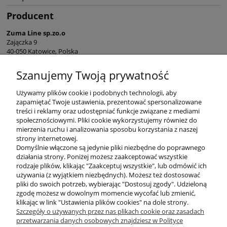
Producent
Zuma Line sp.zo.o
Zajączka 9
40-050 Katowice, Polska
sekretariat@zumaline.pl
Szanujemy Twoją prywatność
+48 32 730 66 10
Używamy plików cookie i podobnych technologii, aby
zapamiętać Twoje ustawienia, prezentować spersonalizowane
treści i reklamy oraz udostępniać funkcje związane z mediami
społecznościowymi. Pliki cookie wykorzystujemy również do
mierzenia ruchu i analizowania sposobu korzystania z naszej
KONTAKT
strony internetowej.
Domyślnie włączone są jedynie pliki niezbędne do poprawnego
działania strony. Poniżej możesz zaakceptować wszystkie
rodzaje plików, klikając "Zaakceptuj wszystkie", lub odmówić ich
DODATKOWE
używania (z wyjątkiem niezbędnych). Możesz też dostosować
pliki do swoich potrzeb, wybierając "Dostosuj zgody". Udzieloną
zgodę możesz w dowolnym momencie wycofać lub zmienić,
MOJE KONTO
klikając w link "Ustawienia plików cookies" na dole strony.
Szczegóły o używanych przez nas plikach cookie oraz zasadach
przetwarzania danych osobowych znajdziesz w Polityce