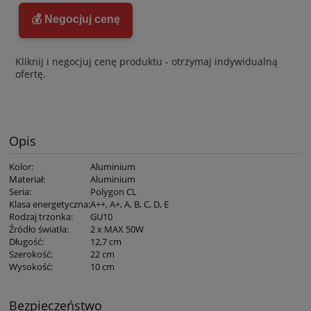
💰 Negocjuj cenę
Kliknij i negocjuj cenę produktu - otrzymaj indywidualną
ofertę.
Opis
Kolor
:
Aluminium
Materiał
:
Aluminium
Seria
:
Polygon CL
Klasa energetyczna
:
A++, A+, A, B, C, D, E
Rodzaj trzonka
:
GU10
Źródło światła
:
2 x MAX 50W
Długość
:
12,7 cm
Szerokość
:
22 cm
Wysokość
:
10 cm
Bezpieczeństwo