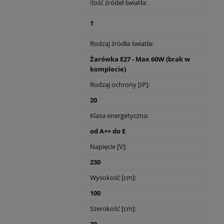
Ilość źródeł światła:
1
Rodzaj źródła światła:
Żarówka E27 - Max 60W (brak w
komplecie)
Rodzaj ochrony [IP]:
20
Klasa energetyczna:
od A++ do E
Napięcie [V]:
230
Wysokość [cm]:
100
Szerokość [cm]: