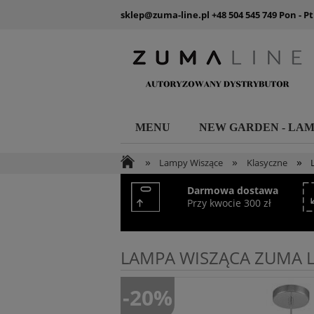
sklep@zuma-line.pl
+48 504 545 749
Pon - Pt
MENU
NEW GARDEN - LA
»
»
»
Lampy Wiszące
Klasyczne
Darmowa dostawa
Przy kwocie 300 zł
LAMPA WISZĄCA ZUMA L
-20%