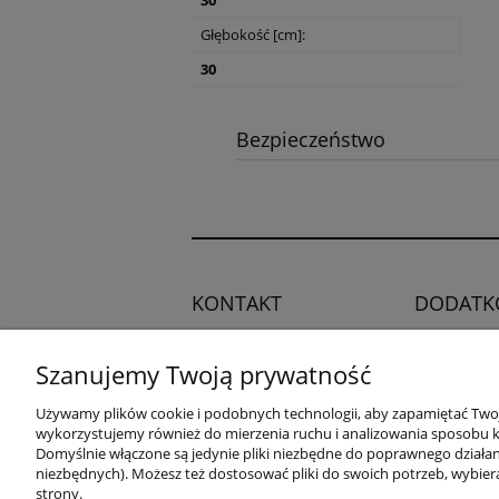
30
Głębokość [cm]:
30
Bezpieczeństwo
KONTAKT
DODATK
Regulamin
Potrzebujesz pomocy?
Szanujemy Twoją prywatność
Polityka pry
Zadzwoń!
+48 504 545
Blog
Używamy plików cookie i podobnych technologii, aby zapamiętać Twoje
749
wykorzystujemy również do mierzenia ruchu i analizowania sposobu ko
Domyślnie włączone są jedynie pliki niezbędne do poprawnego działani
niezbędnych). Możesz też dostosować pliki do swoich potrzeb, wybier
adres:
strony.