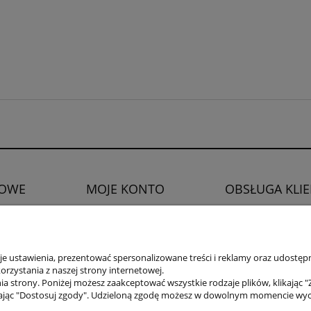
OWE
MOJE KONTO
OBSŁUGA KLI
Twoje zamówienia
Zwroty i reklamacje
watności
Ustawienia konta
Prawo do odstąpien
Ulubione
 ustawienia, prezentować spersonalizowane treści i reklamy oraz udostępn
rzystania z naszej strony internetowej.
a strony. Poniżej możesz zaakceptować wszystkie rodzaje plików, klikając "
ając "Dostosuj zgody". Udzieloną zgodę możesz w dowolnym momencie wycofać