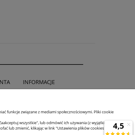
ENTA
INFORMACJE
O sklepie
ia od umowy
Kontakt
iać funkcje związane z mediami społecznościowymi. Pliki cookie
Zaakceptuj wszystkie", lub odmówić ich używania (z wyjątkiem
 lub zmienić, klikając w link "Ustawienia plików cookies" na dole