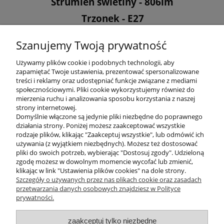
Strumień świetlny - 806lm
Trzonek - E27
Barwa - 2700K ciepła
Szanujemy Twoją prywatność
Kąt rozsyłu światła - 300°
Używamy plików cookie i podobnych technologii, aby
zapamiętać Twoje ustawienia, prezentować spersonalizowane
treści i reklamy oraz udostępniać funkcje związane z mediami
społecznościowymi. Pliki cookie wykorzystujemy również do
mierzenia ruchu i analizowania sposobu korzystania z naszej
KONTAKT
strony internetowej.
Domyślnie włączone są jedynie pliki niezbędne do poprawnego
działania strony. Poniżej możesz zaakceptować wszystkie
rodzaje plików, klikając "Zaakceptuj wszystkie", lub odmówić ich
DODATKOWE
używania (z wyjątkiem niezbędnych). Możesz też dostosować
pliki do swoich potrzeb, wybierając "Dostosuj zgody". Udzieloną
zgodę możesz w dowolnym momencie wycofać lub zmienić,
MOJE KONTO
klikając w link "Ustawienia plików cookies" na dole strony.
Szczegóły o używanych przez nas plikach cookie oraz zasadach
przetwarzania danych osobowych znajdziesz w Polityce
prywatności.
OBSŁUGA KLIENTA
zaakceptuj tylko niezbędne