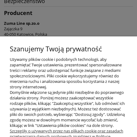
Bezpieczeństwo
Producent
Zuma Line sp.zo.o
Zajączka 9
40-050 Katowice, Polska
sekretariat@zumaline.pl
Szanujemy Twoją prywatność
+48 32 730 66 10
Używamy plików cookie i podobnych technologii, aby
zapamiętać Twoje ustawienia, prezentować spersonalizowane
treści i reklamy oraz udostępniać funkcje związane z mediami
społecznościowymi. Pliki cookie wykorzystujemy również do
mierzenia ruchu i analizowania sposobu korzystania z naszej
KONTAKT
strony internetowej.
Domyślnie włączone są jedynie pliki niezbędne do poprawnego
działania strony. Poniżej możesz zaakceptować wszystkie
rodzaje plików, klikając "Zaakceptuj wszystkie", lub odmówić ich
DODATKOWE
używania (z wyjątkiem niezbędnych). Możesz też dostosować
pliki do swoich potrzeb, wybierając "Dostosuj zgody". Udzieloną
zgodę możesz w dowolnym momencie wycofać lub zmienić,
MOJE KONTO
klikając w link "Ustawienia plików cookies" na dole strony.
Szczegóły o używanych przez nas plikach cookie oraz zasadach
przetwarzania danych osobowych znajdziesz w Polityce