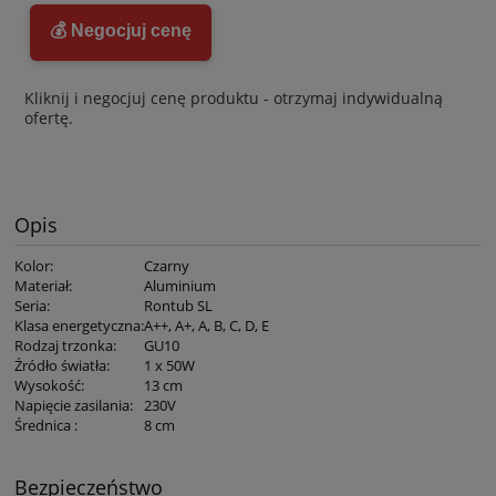
💰 Negocjuj cenę
Kliknij i negocjuj cenę produktu - otrzymaj indywidualną
ofertę.
Opis
Kolor
:
Czarny
Materiał
:
Aluminium
Seria
:
Rontub SL
Klasa energetyczna
:
A++, A+, A, B, C, D, E
Rodzaj trzonka
:
GU10
Źródło światła
:
1 x 50W
Wysokość
:
13 cm
Napięcie zasilania
:
230V
Średnica
:
8 cm
Bezpieczeństwo