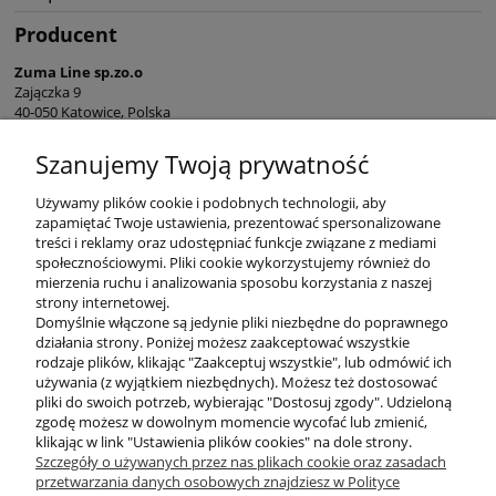
Producent
Zuma Line sp.zo.o
Zajączka 9
40-050 Katowice, Polska
sekretariat@zumaline.pl
Szanujemy Twoją prywatność
+48 32 730 66 10
Używamy plików cookie i podobnych technologii, aby
zapamiętać Twoje ustawienia, prezentować spersonalizowane
treści i reklamy oraz udostępniać funkcje związane z mediami
społecznościowymi. Pliki cookie wykorzystujemy również do
mierzenia ruchu i analizowania sposobu korzystania z naszej
KONTAKT
strony internetowej.
Domyślnie włączone są jedynie pliki niezbędne do poprawnego
działania strony. Poniżej możesz zaakceptować wszystkie
rodzaje plików, klikając "Zaakceptuj wszystkie", lub odmówić ich
DODATKOWE
używania (z wyjątkiem niezbędnych). Możesz też dostosować
pliki do swoich potrzeb, wybierając "Dostosuj zgody". Udzieloną
zgodę możesz w dowolnym momencie wycofać lub zmienić,
MOJE KONTO
klikając w link "Ustawienia plików cookies" na dole strony.
Szczegóły o używanych przez nas plikach cookie oraz zasadach
przetwarzania danych osobowych znajdziesz w Polityce