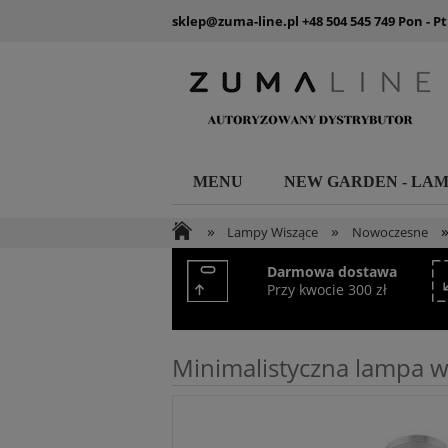
sklep@zuma-line.pl
+48 504 545 749
Pon - Pt
MENU
NEW GARDEN - LA
»
»
Lampy Wiszące
Nowoczesne
Darmowa dostawa
Przy kwocie 300 zł
Minimalistyczna lampa 