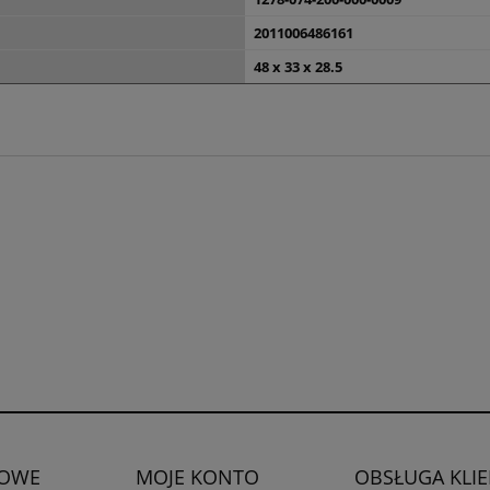
2011006486161
48 x 33 x 28.5
OWE
MOJE KONTO
OBSŁUGA KLI