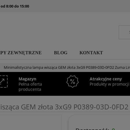
 od 8:00 do 15:00
MPY ZEWNĘTRZNE
BLOG
KONTAKT
»
Minimalistyczna lampa wisząca GEM złota 3xG9 P0389-03D-0FD2 Zuma Li
Magazyn
Atrakcyjne ceny
Pełna oferta
Produkty w promocji
producenta
wisząca GEM złota 3xG9 P0389-03D-0FD2