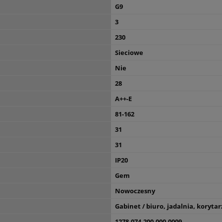
G9
3
230
Sieciowe
Nie
28
A++-E
81-162
31
31
IP20
Gem
Nowoczesny
Gabinet / biuro, jadalnia, korytar
1278-074-200-000-0009