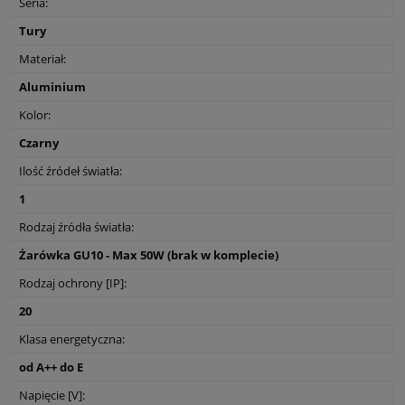
Seria:
Tury
Materiał:
Aluminium
Kolor:
Czarny
Ilość źródeł światła:
1
Rodzaj źródła światła:
Żarówka GU10 - Max 50W (brak w komplecie)
Rodzaj ochrony [IP]:
20
Klasa energetyczna:
od A++ do E
Napięcie [V]: