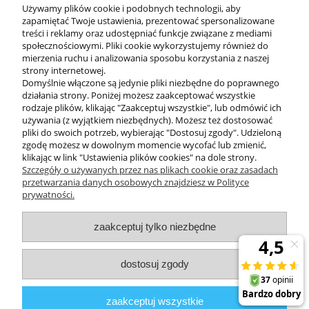
Używamy plików cookie i podobnych technologii, aby
zapamiętać Twoje ustawienia, prezentować spersonalizowane
treści i reklamy oraz udostępniać funkcje związane z mediami
społecznościowymi. Pliki cookie wykorzystujemy również do
mierzenia ruchu i analizowania sposobu korzystania z naszej
KONTAKT
strony internetowej.
Domyślnie włączone są jedynie pliki niezbędne do poprawnego
działania strony. Poniżej możesz zaakceptować wszystkie
rodzaje plików, klikając "Zaakceptuj wszystkie", lub odmówić ich
DODATKOWE
używania (z wyjątkiem niezbędnych). Możesz też dostosować
pliki do swoich potrzeb, wybierając "Dostosuj zgody". Udzieloną
zgodę możesz w dowolnym momencie wycofać lub zmienić,
MOJE KONTO
klikając w link "Ustawienia plików cookies" na dole strony.
Szczegóły o używanych przez nas plikach cookie oraz zasadach
przetwarzania danych osobowych znajdziesz w Polityce
prywatności.
OBSŁUGA KLIENTA
zaakceptuj tylko niezbędne
INFORMACJE
dostosuj zgody
Zuma Line
// ul. Przemysłowa 11a, 75-216 Koszalin //
NIP
669-050-03-43
zaakceptuj wszystkie