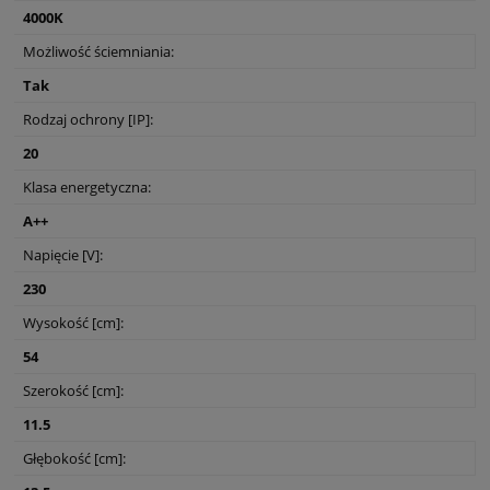
4000K
Możliwość ściemniania:
Tak
Rodzaj ochrony [IP]:
20
Klasa energetyczna:
A++
Napięcie [V]:
230
Wysokość [cm]:
54
Szerokość [cm]:
11.5
Głębokość [cm]: