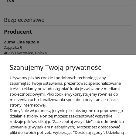
13.5
Bezpieczeństwo
Producent
Zuma Line sp.zo.o
Zajączka 9
40-050 Katowice, Polska
sekretariat@zumaline.pl
Szanujemy Twoją prywatność
+48 32 730 66 10
Używamy plików cookie i podobnych technologii, aby
zapamiętać Twoje ustawienia, prezentować spersonalizowane
treści i reklamy oraz udostępniać funkcje związane z mediami
społecznościowymi. Pliki cookie wykorzystujemy również do
mierzenia ruchu i analizowania sposobu korzystania z naszej
KONTAKT
strony internetowej.
Domyślnie włączone są jedynie pliki niezbędne do poprawnego
działania strony. Poniżej możesz zaakceptować wszystkie
rodzaje plików, klikając "Zaakceptuj wszystkie", lub odmówić ich
DODATKOWE
używania (z wyjątkiem niezbędnych). Możesz też dostosować
pliki do swoich potrzeb, wybierając "Dostosuj zgody". Udzieloną