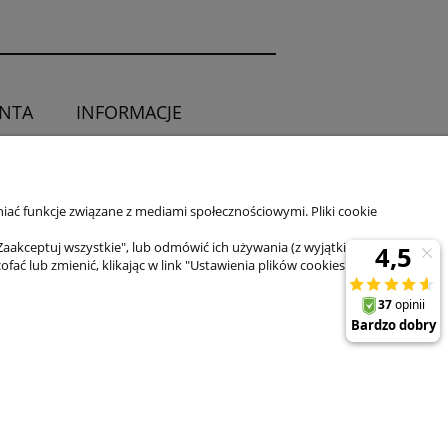
ENTA
INFORMACJE
O sklepie
ia od umowy
Kontakt
iać funkcje związane z mediami społecznościowymi. Pliki cookie
Zaakceptuj wszystkie", lub odmówić ich używania (z wyjątkiem
 lub zmienić, klikając w link "Ustawienia plików cookies" na dole
il:
sklep@zuma-line.pl