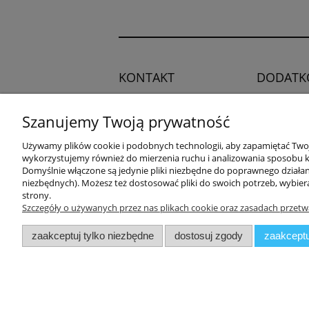
KONTAKT
DODATK
Regulamin
Potrzebujesz pomocy?
Szanujemy Twoją prywatność
Polityka pry
Zadzwoń!
+48 504 545
Blog
Używamy plików cookie i podobnych technologii, aby zapamiętać Twoje
749
wykorzystujemy również do mierzenia ruchu i analizowania sposobu ko
Domyślnie włączone są jedynie pliki niezbędne do poprawnego działani
niezbędnych). Możesz też dostosować pliki do swoich potrzeb, wybier
adres:
strony.
ul. Przemysłowa 11a, 75-216
Szczegóły o używanych przez nas plikach cookie oraz zasadach przetw
Koszalin
zaakceptuj tylko niezbędne
dostosuj zgody
zaakceptu
Zuma Line
// ul. Prze