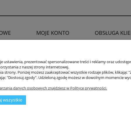
OWE
MOJE KONTO
OBSŁUGA KLI
Twoje zamówienia
Zwroty i reklamacje
watności
Ustawienia konta
Prawo do odstąpien
Ulubione
 ustawienia, prezentować spersonalizowane treści i reklamy oraz udostępn
rzystania z naszej strony internetowej.
a strony. Poniżej możesz zaakceptować wszystkie rodzaje plików, klikając "
ając "Dostosuj zgody". Udzieloną zgodę możesz w dowolnym momencie wycofać
arzania danych osobowych znajdziesz w Polityce prywatności.
j wszystkie
mysłowa 11a, 75-216 Koszalin //
NIP
669-050-03-43 //
Tel.:
504 545 749
//
E-ma
Sklep internetowy Shoper.pl