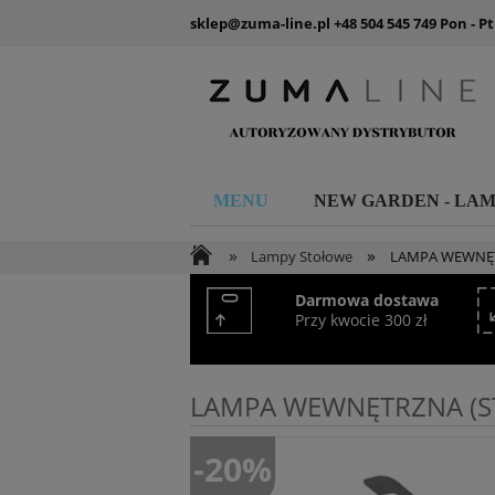
sklep@zuma-line.pl
+48 504 545 749
Pon - Pt
MENU
NEW GARDEN - LA
»
»
Lampy Stołowe
LAMPA WEWNĘTR
Darmowa dostawa
Przy kwocie 300 zł
LAMPA WEWNĘTRZNA (ST
-20%