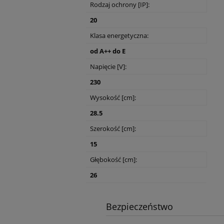
Rodzaj ochrony [IP]:
20
Klasa energetyczna:
od A++ do E
Napięcie [V]:
230
Wysokość [cm]:
28.5
Szerokość [cm]:
15
Głębokość [cm]:
26
Bezpieczeństwo