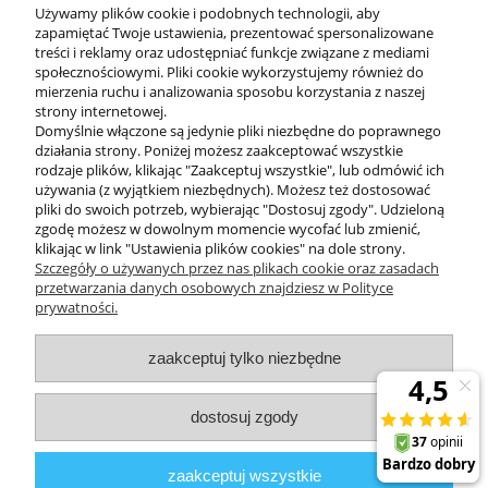
Używamy plików cookie i podobnych technologii, aby
zapamiętać Twoje ustawienia, prezentować spersonalizowane
treści i reklamy oraz udostępniać funkcje związane z mediami
społecznościowymi. Pliki cookie wykorzystujemy również do
mierzenia ruchu i analizowania sposobu korzystania z naszej
KONTAKT
strony internetowej.
Domyślnie włączone są jedynie pliki niezbędne do poprawnego
działania strony. Poniżej możesz zaakceptować wszystkie
rodzaje plików, klikając "Zaakceptuj wszystkie", lub odmówić ich
DODATKOWE
używania (z wyjątkiem niezbędnych). Możesz też dostosować
pliki do swoich potrzeb, wybierając "Dostosuj zgody". Udzieloną
zgodę możesz w dowolnym momencie wycofać lub zmienić,
MOJE KONTO
klikając w link "Ustawienia plików cookies" na dole strony.
Szczegóły o używanych przez nas plikach cookie oraz zasadach
przetwarzania danych osobowych znajdziesz w Polityce
prywatności.
OBSŁUGA KLIENTA
zaakceptuj tylko niezbędne
INFORMACJE
dostosuj zgody
Zuma Line
// ul. Przemysłowa 11a, 75-216 Koszalin //
NIP
669-050-03-43
zaakceptuj wszystkie