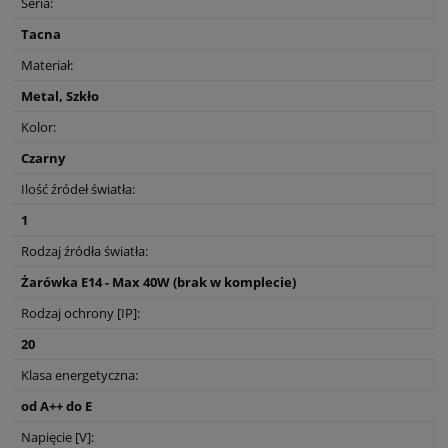
Seria:
Tacna
Materiał:
Metal, Szkło
Kolor:
Czarny
Ilość źródeł światła:
1
Rodzaj źródła światła:
Żarówka E14 - Max 40W (brak w komplecie)
Rodzaj ochrony [IP]:
20
Klasa energetyczna:
od A++ do E
Napięcie [V]: