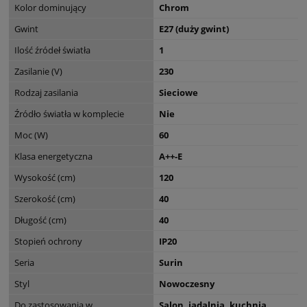
Kolor dominujący
Chrom
Gwint
E27 (duży gwint)
Ilość źródeł światła
1
Zasilanie (V)
230
Rodzaj zasilania
Sieciowe
Źródło światła w komplecie
Nie
Moc (W)
60
Klasa energetyczna
A++-E
Wysokość (cm)
120
Szerokość (cm)
40
Długość (cm)
40
Stopień ochrony
IP20
Seria
Surin
Styl
Nowoczesny
Do zastosowania w
Salon, jadalnia, kuchnia,