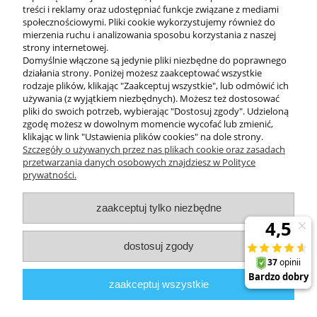
treści i reklamy oraz udostępniać funkcje związane z mediami
społecznościowymi. Pliki cookie wykorzystujemy również do
mierzenia ruchu i analizowania sposobu korzystania z naszej
KONTAKT
strony internetowej.
Domyślnie włączone są jedynie pliki niezbędne do poprawnego
działania strony. Poniżej możesz zaakceptować wszystkie
rodzaje plików, klikając "Zaakceptuj wszystkie", lub odmówić ich
DODATKOWE
używania (z wyjątkiem niezbędnych). Możesz też dostosować
pliki do swoich potrzeb, wybierając "Dostosuj zgody". Udzieloną
zgodę możesz w dowolnym momencie wycofać lub zmienić,
MOJE KONTO
klikając w link "Ustawienia plików cookies" na dole strony.
Szczegóły o używanych przez nas plikach cookie oraz zasadach
przetwarzania danych osobowych znajdziesz w Polityce
prywatności.
OBSŁUGA KLIENTA
zaakceptuj tylko niezbędne
INFORMACJE
dostosuj zgody
Zuma Line
// ul. Przemysłowa 11a, 75-216 Koszalin //
NIP
669-050-03-43
zaakceptuj wszystkie
//
Tel.:
504 545 749
//
E-mail:
sklep@zuma-line.pl