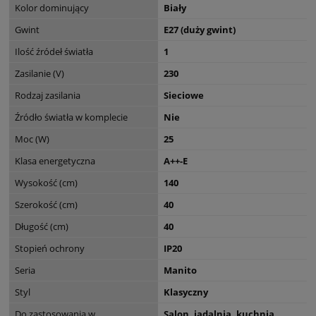
Kolor dominujący
Biały
Gwint
E27 (duży gwint)
Ilość źródeł światła
1
Zasilanie (V)
230
Rodzaj zasilania
Sieciowe
Źródło światła w komplecie
Nie
Moc (W)
25
Klasa energetyczna
A++-E
Wysokość (cm)
140
Szerokość (cm)
40
Długość (cm)
40
Stopień ochrony
IP20
Seria
Manito
Styl
Klasyczny
Do zastosowania w
Salon, jadalnia, kuchnia,