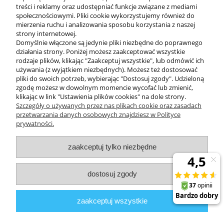
treści i reklamy oraz udostępniać funkcje związane z mediami
społecznościowymi. Pliki cookie wykorzystujemy również do
mierzenia ruchu i analizowania sposobu korzystania z naszej
KONTAKT
strony internetowej.
Domyślnie włączone są jedynie pliki niezbędne do poprawnego
działania strony. Poniżej możesz zaakceptować wszystkie
rodzaje plików, klikając "Zaakceptuj wszystkie", lub odmówić ich
DODATKOWE
używania (z wyjątkiem niezbędnych). Możesz też dostosować
pliki do swoich potrzeb, wybierając "Dostosuj zgody". Udzieloną
zgodę możesz w dowolnym momencie wycofać lub zmienić,
MOJE KONTO
klikając w link "Ustawienia plików cookies" na dole strony.
Szczegóły o używanych przez nas plikach cookie oraz zasadach
przetwarzania danych osobowych znajdziesz w Polityce
prywatności.
OBSŁUGA KLIENTA
zaakceptuj tylko niezbędne
INFORMACJE
dostosuj zgody
Zuma Line
// ul. Przemysłowa 11a, 75-216 Koszalin //
NIP
669-050-03-43
zaakceptuj wszystkie
//
Tel.:
504 545 749
//
E-mail:
sklep@zuma-line.pl