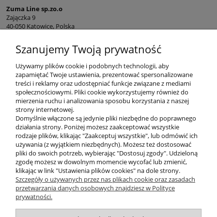
Zuma Line sp.zo.o
Zajączka 9
40-050 Katowice, Polska
sekretariat@zumaline.pl
Szanujemy Twoją prywatność
+48 32 730 66 10
Używamy plików cookie i podobnych technologii, aby
zapamiętać Twoje ustawienia, prezentować spersonalizowane
treści i reklamy oraz udostępniać funkcje związane z mediami
społecznościowymi. Pliki cookie wykorzystujemy również do
mierzenia ruchu i analizowania sposobu korzystania z naszej
KONTAKT
strony internetowej.
Domyślnie włączone są jedynie pliki niezbędne do poprawnego
działania strony. Poniżej możesz zaakceptować wszystkie
rodzaje plików, klikając "Zaakceptuj wszystkie", lub odmówić ich
DODATKOWE
używania (z wyjątkiem niezbędnych). Możesz też dostosować
pliki do swoich potrzeb, wybierając "Dostosuj zgody". Udzieloną
zgodę możesz w dowolnym momencie wycofać lub zmienić,
MOJE KONTO
klikając w link "Ustawienia plików cookies" na dole strony.
Szczegóły o używanych przez nas plikach cookie oraz zasadach
przetwarzania danych osobowych znajdziesz w Polityce
prywatności.
OBSŁUGA KLIENTA