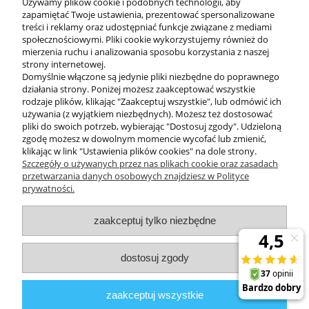
Używamy plików cookie i podobnych technologii, aby
zapamiętać Twoje ustawienia, prezentować spersonalizowane
treści i reklamy oraz udostępniać funkcje związane z mediami
społecznościowymi. Pliki cookie wykorzystujemy również do
mierzenia ruchu i analizowania sposobu korzystania z naszej
KONTAKT
strony internetowej.
Domyślnie włączone są jedynie pliki niezbędne do poprawnego
działania strony. Poniżej możesz zaakceptować wszystkie
rodzaje plików, klikając "Zaakceptuj wszystkie", lub odmówić ich
DODATKOWE
używania (z wyjątkiem niezbędnych). Możesz też dostosować
pliki do swoich potrzeb, wybierając "Dostosuj zgody". Udzieloną
zgodę możesz w dowolnym momencie wycofać lub zmienić,
MOJE KONTO
klikając w link "Ustawienia plików cookies" na dole strony.
Szczegóły o używanych przez nas plikach cookie oraz zasadach
przetwarzania danych osobowych znajdziesz w Polityce
prywatności.
OBSŁUGA KLIENTA
zaakceptuj tylko niezbędne
INFORMACJE
dostosuj zgody
Zuma Line
// ul. Przemysłowa 11a, 75-216 Koszalin //
NIP
669-050-03-43
zaakceptuj wszystkie
//
Tel.:
504 545 749
//
E-mail:
sklep@zuma-line.pl