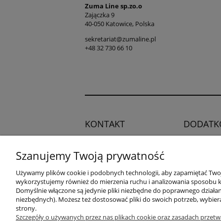
Zuma Line sp.zo.o
Zajączka 9
40-050 Katowice, Polska
sekretariat@zumaline.pl
+48 32 730 66 10
KONTAKT
DODATK
Regulamin
Potrzebujesz pomocy?
Szanujemy Twoją prywatność
Polityka pry
Zadzwoń!
+48 504 545
Blog
Używamy plików cookie i podobnych technologii, aby zapamiętać Twoje
749
wykorzystujemy również do mierzenia ruchu i analizowania sposobu ko
Domyślnie włączone są jedynie pliki niezbędne do poprawnego działani
niezbędnych). Możesz też dostosować pliki do swoich potrzeb, wybier
adres:
strony.
ul. Przemysłowa 11a, 75-216
Szczegóły o używanych przez nas plikach cookie oraz zasadach przetw