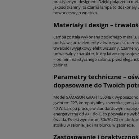
praktycznym designem. Dzięki połączeniu metal
jakości tkaniny, ta czarna lampa to doskonał
nowoczesnego wnętrza.
Materiały i design – trwało
Lampa została wykonana z solidnego metalu, 
podstawę oraz elementy z tworzywa sztucznego
trwałość i wyjątkowy efekt wizualny. Czarne w
uniwersalny charakter, który łatwo dopasujesz
– od minimalistycznego salonu, przez elegancką
gabinet.
Parametry techniczne – ośw
dopasowane do Twoich pot
Model SAMASUN GRAFIT 5504BK wyposażono w 
gwintem E27, kompatybilny z szeroką gamą 
40 W. Lampa pracuje w standardowym napięciu 
energetyczną od A++ do E, co pozwala na wyb
światła. Dzięki wymiarom 30x30x70 cm doskon
stoliku w salonie, jak i na biurku w gabinecie.
Zastosowanie i praktyczność