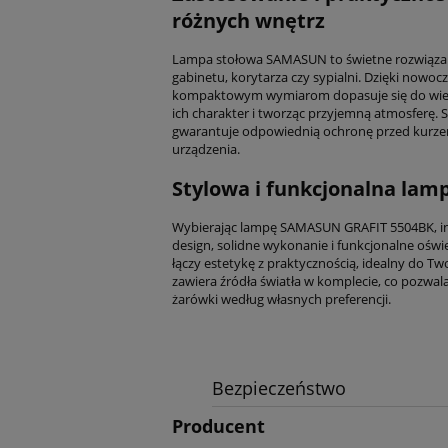
różnych wnętrz
Lampa stołowa SAMASUN to świetne rozwiązanie
gabinetu, korytarza czy sypialni. Dzięki nowo
kompaktowym wymiarom dopasuje się do wielu
ich charakter i tworząc przyjemną atmosferę. 
gwarantuje odpowiednią ochronę przed kurzem
urządzenia.
Stylowa i funkcjonalna lam
Wybierając lampę SAMASUN GRAFIT 5504BK, i
design, solidne wykonanie i funkcjonalne oświe
łączy estetykę z praktycznością, idealny do Tw
zawiera źródła światła w komplecie, co pozwa
żarówki według własnych preferencji.
Bezpieczeństwo
Producent