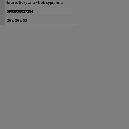
biuro, korytarz / hol, sypialnia
5903938027284
26 x 26 x 53