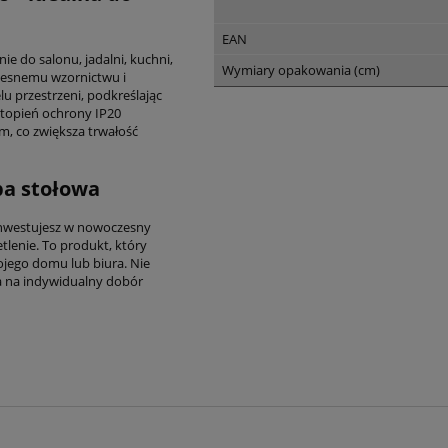
EAN
 do salonu, jadalni, kuchni,
Wymiary opakowania (cm)
czesnemu wzornictwu i
 przestrzeni, podkreślając
Stopień ochrony IP20
, co zwiększa trwałość
pa stołowa
nwestujesz w nowoczesny
tlenie. To produkt, który
ojego domu lub biura. Nie
la na indywidualny dobór