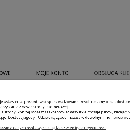
OWE
MOJE KONTO
OBSŁUGA KLI
Twoje zamówienia
Zwroty i reklamacje
watności
Ustawienia konta
Prawo do odstąpien
Ulubione
 ustawienia, prezentować spersonalizowane treści i reklamy oraz udostępn
rzystania z naszej strony internetowej.
a strony. Poniżej możesz zaakceptować wszystkie rodzaje plików, klikając "
ając "Dostosuj zgody". Udzieloną zgodę możesz w dowolnym momencie wycofać
arzania danych osobowych znajdziesz w Polityce prywatności.