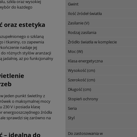
u, szkła oraz wysokiej
Gwint
y wybór do każdego
Ilość źródeł światła
Zasilanie (V)
ść oraz estetyka
Rodzaj zasilania
uzupełnionego o szklaną
 i tkaniny, co zapewnia
Źródło światła w komplecie
ykończenie nadaje jej
Moc (W)
 do różnych stylów aranżacji
 jadalnię, aż po funkcjonalny
Klasa energetyczna
Wysokość (cm)
ietlenie
Szerokość (cm)
rzeb
Długość (cm)
jeden punkt świetlny z
Stopień ochrony
żarówek o maksymalnej mocy
230 V i posiada klasę
Seria
ór energooszczędnego źródła
Styl
ale sprawdzi się zarówno na
Do zastosowania w
 – idealna do