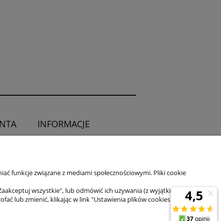
ENTA
INFORMACJE
O sklepie
ia od umowy
Kontakt
iać funkcje związane z mediami społecznościowymi. Pliki cookie
Zaakceptuj wszystkie", lub odmówić ich używania (z wyjątkiem
 lub zmienić, klikając w link "Ustawienia plików cookies" na dole