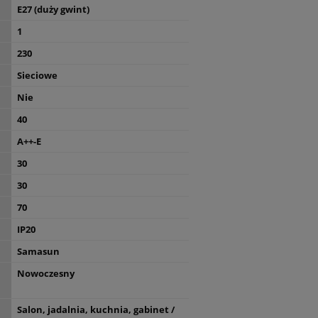
E27 (duży gwint)
1
230
Sieciowe
Nie
40
A++-E
30
30
70
IP20
Samasun
Nowoczesny
Salon, jadalnia, kuchnia, gabinet /