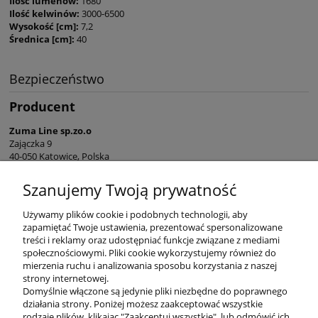
Ilość lumenów:
1680
Ilość kelwinów:
3000-6500
Wysokość [cm]:
7,2
Średnica [cm]:
40
Bezpieczeństwo
Producent
Zuma Line sp.zo.o
Zajączka 9
40-050 Katowice, Polska
sekretariat@zumaline.pl
Szanujemy Twoją prywatność
+48 32 730 66 10
Używamy plików cookie i podobnych technologii, aby
zapamiętać Twoje ustawienia, prezentować spersonalizowane
treści i reklamy oraz udostępniać funkcje związane z mediami
społecznościowymi. Pliki cookie wykorzystujemy również do
mierzenia ruchu i analizowania sposobu korzystania z naszej
KONTAKT
strony internetowej.
Domyślnie włączone są jedynie pliki niezbędne do poprawnego
działania strony. Poniżej możesz zaakceptować wszystkie
rodzaje plików, klikając "Zaakceptuj wszystkie", lub odmówić ich