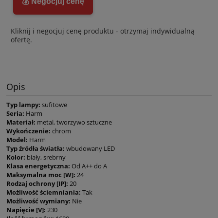
💰 Negocjuj cenę
Kliknij i negocjuj cenę produktu - otrzymaj indywidualną
ofertę.
Opis
Typ lampy:
sufitowe
Seria:
Harm
Materiał:
metal, tworzywo sztuczne
Wykończenie:
chrom
Model:
Harm
Typ źródła światła:
wbudowany LED
Kolor:
biały, srebrny
Klasa energetyczna:
Od A++ do A
Maksymalna moc [W]:
24
Rodzaj ochrony [IP]:
20
Możliwość ściemniania:
Tak
Możliwość wymiany:
Nie
Napięcie [V]:
230