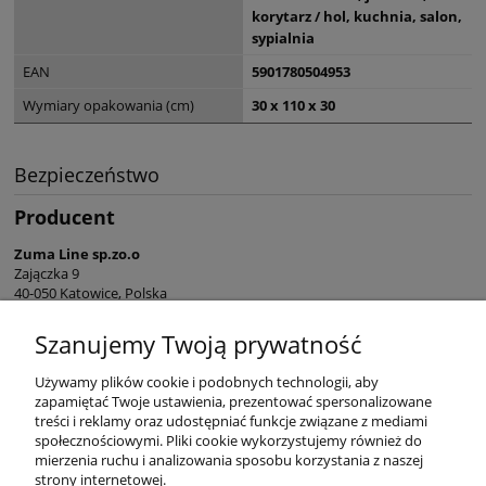
korytarz / hol, kuchnia, salon,
sypialnia
EAN
5901780504953
Wymiary opakowania (cm)
30 x 110 x 30
Bezpieczeństwo
Producent
Zuma Line sp.zo.o
Zajączka 9
40-050 Katowice, Polska
sekretariat@zumaline.pl
Szanujemy Twoją prywatność
+48 32 730 66 10
Używamy plików cookie i podobnych technologii, aby
zapamiętać Twoje ustawienia, prezentować spersonalizowane
treści i reklamy oraz udostępniać funkcje związane z mediami
społecznościowymi. Pliki cookie wykorzystujemy również do
mierzenia ruchu i analizowania sposobu korzystania z naszej
KONTAKT
strony internetowej.