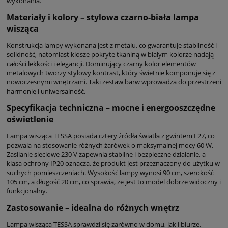
wykonania.
Materiały i kolory – stylowa czarno-biała lampa
wisząca
Konstrukcja lampy wykonana jest z metalu, co gwarantuje stabilność i
solidność, natomiast klosze pokryte tkaniną w białym kolorze nadają
całości lekkości i elegancji. Dominujący czarny kolor elementów
metalowych tworzy stylowy kontrast, który świetnie komponuje się z
nowoczesnymi wnętrzami. Taki zestaw barw wprowadza do przestrzeni
harmonię i uniwersalność.
Specyfikacja techniczna – mocne i energooszczędne
oświetlenie
Lampa wisząca TESSA posiada cztery źródła światła z gwintem E27, co
pozwala na stosowanie różnych żarówek o maksymalnej mocy 60 W.
Zasilanie sieciowe 230 V zapewnia stabilne i bezpieczne działanie, a
klasa ochrony IP20 oznacza, że produkt jest przeznaczony do użytku w
suchych pomieszczeniach. Wysokość lampy wynosi 90 cm, szerokość
105 cm, a długość 20 cm, co sprawia, że jest to model dobrze widoczny i
funkcjonalny.
Zastosowanie – idealna do różnych wnętrz
Lampa wisząca TESSA sprawdzi się zarówno w domu, jak i biurze.