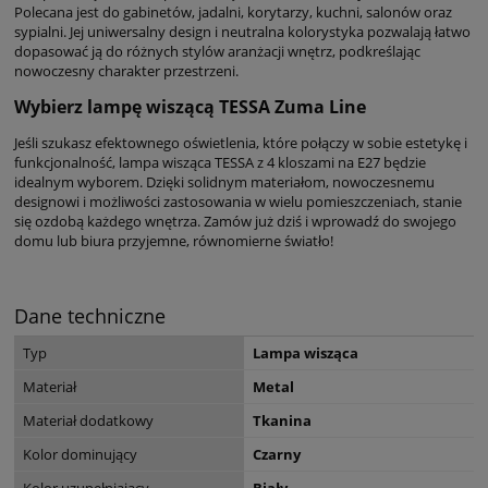
Polecana jest do gabinetów, jadalni, korytarzy, kuchni, salonów oraz
sypialni. Jej uniwersalny design i neutralna kolorystyka pozwalają łatwo
dopasować ją do różnych stylów aranżacji wnętrz, podkreślając
nowoczesny charakter przestrzeni.
Wybierz lampę wiszącą TESSA Zuma Line
Jeśli szukasz efektownego oświetlenia, które połączy w sobie estetykę i
funkcjonalność, lampa wisząca TESSA z 4 kloszami na E27 będzie
idealnym wyborem. Dzięki solidnym materiałom, nowoczesnemu
designowi i możliwości zastosowania w wielu pomieszczeniach, stanie
się ozdobą każdego wnętrza. Zamów już dziś i wprowadź do swojego
domu lub biura przyjemne, równomierne światło!
Dane techniczne
Typ
Lampa wisząca
Materiał
Metal
Materiał dodatkowy
Tkanina
Kolor dominujący
Czarny
Kolor uzupełniający
Biały