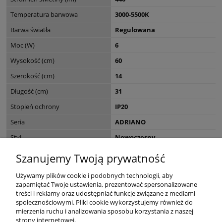
Temperatura barwowa
3000-5500K
Barwa światła
Regulowana
Moc (W)
6
Wysokość (cm)
60
Szerokość (cm)
14
Długość (cm)
31
Stopień ochrony
IP20
Seria
ADRIANO
Styl
Nowoczesny
Do zastosowania w
Gabinet i biuro, czytelnia
Szanujemy Twoją prywatność
EAN
4012248349441
Używamy plików cookie i podobnych technologii, aby
zapamiętać Twoje ustawienia, prezentować spersonalizowane
treści i reklamy oraz udostępniać funkcje związane z mediami
społecznościowymi. Pliki cookie wykorzystujemy również do
mierzenia ruchu i analizowania sposobu korzystania z naszej
KONTAKT
strony internetowej.