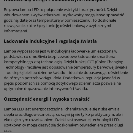
Brązowa lampa LED to połączenie estetyki i praktyczności. Dzięki
wbudowanemu wyświetlaczowi, użytkownicy mogą łatwo sprawdzić
godzinę, datę oraz temperaturę w pomieszczeniu. To doskonałe
rozwiązanie, które łączy funkcję oświetleniową z użytecznymi
informacjami.
Ładowanie indukcyjne i regulacja światła
Lampa wyposażona jest w indukcyjną ładowarkę umieszczoną w
podstawie, co umożliwia bezprzewodowe ładowanie smartfona
kompatybilnego z tą technologią. Dzięki funkcji CCT (Color Changing
Technology) możliwe jest dopasowanie temperatury barwowej światła
– od ciepłej bieli po dzienne światło – idealnie dopasowując oświetlenie
do różnych potrzeb w ciągu dnia. Dodatkowo, regulacja jasności w
pięciu poziomach za pomocą dotykowego ściemniacza pozwala na
optymalne dopasowanie intensywności światła.
Oszczędność energii i wysoka trwałość
Lampa LED jest energooszczędna i charakteryzuje się niską emisją
ciepła oraz długowiecznością, co czyni ją nie tylko praktycznym, ale i
ekologicznym rozwiązaniem. Dzięki zastosowanej technologii LED,
użytkownicy mogą cieszyć się doskonałym oświetleniem przez długi
czas.