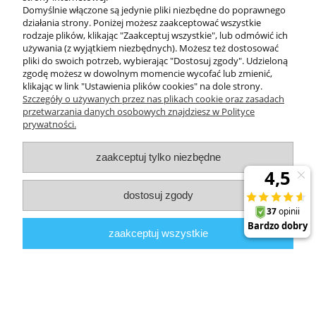
Domyślnie włączone są jedynie pliki niezbędne do poprawnego
działania strony. Poniżej możesz zaakceptować wszystkie
rodzaje plików, klikając "Zaakceptuj wszystkie", lub odmówić ich
DODATKOWE
używania (z wyjątkiem niezbędnych). Możesz też dostosować
pliki do swoich potrzeb, wybierając "Dostosuj zgody". Udzieloną
zgodę możesz w dowolnym momencie wycofać lub zmienić,
MOJE KONTO
klikając w link "Ustawienia plików cookies" na dole strony.
Szczegóły o używanych przez nas plikach cookie oraz zasadach
przetwarzania danych osobowych znajdziesz w Polityce
prywatności.
OBSŁUGA KLIENTA
zaakceptuj tylko niezbędne
INFORMACJE
dostosuj zgody
Zuma Line
// ul. Przemysłowa 11a, 75-216 Koszalin //
NIP
669-050-03-43
zaakceptuj wszystkie
//
Tel.:
504 545 749
//
E-mail:
sklep@zuma-line.pl
pokaż pełną wersję strony
Sklep internetowy Shoper.pl