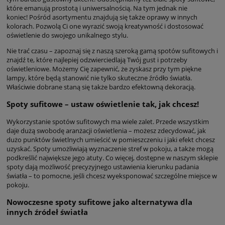
które emanują prostotą i uniwersalnością. Na tym jednak nie
koniec! Pośród asortymentu znajdują się także oprawy w innych
kolorach. Pozwolą Ci one wyrazić swoją kreatywność i dostosować
oświetlenie do swojego unikalnego stylu.
Nie trać czasu – zapoznaj się z naszą szeroką gamą spotów sufitowych i
znajdź te, które najlepiej odzwierciedlają Twój gust i potrzeby
oświetleniowe. Możemy Cię zapewnić, że zyskasz przy tym piękne
lampy, które będą stanowić nie tylko skuteczne źródło światła.
Właściwie dobrane staną się także bardzo efektowną dekoracją.
Spoty sufitowe – ustaw oświetlenie tak, jak chcesz!
Wykorzystanie spotów sufitowych ma wiele zalet. Przede wszystkim
daje dużą swobodę aranżacji oświetlenia – możesz zdecydować, jak
dużo punktów świetlnych umieścić w pomieszczeniu i jaki efekt chcesz
uzyskać. Spoty umożliwiają wyznaczenie stref w pokoju, a także mogą
podkreślić największe jego atuty. Co więcej, dostępne w naszym sklepie
spoty dają możliwość precyzyjnego ustawienia kierunku padania
światła – to pomocne, jeśli chcesz wyeksponować szczególne miejsce w
pokoju.
Nowoczesne spoty sufitowe jako alternatywa dla
innych źródeł światła