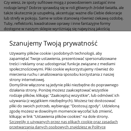
Czy wiesz, że spoty sufitowe mogą z powodzeniem zastąpić inne
rodzaje lamp? Dobrze sprawdzą się w roli głównych źródeł światła, ale
także skutecznie je uzupełnią, akcentując ważne dla Ciebie dekoracje
lub strefy w pokoju. Same w sobie stanowią również ciekawą ozdobę.
Tuby, reflektorki, kwadratowe oprawy i inne fantazyjne formy
dostępne w naszym sklepie wyróżniają się najwyższą jakością
wykonania, dzięki czemu będą cieszyły Twoje oko długie lata.
Szanujemy Twoją prywatność
Używamy plików cookie i podobnych technologii, aby
zapamiętać Twoje ustawienia, prezentować spersonalizowane
treści i reklamy oraz udostępniać funkcje związane z mediami
społecznościowymi. Pliki cookie wykorzystujemy również do
mierzenia ruchu i analizowania sposobu korzystania z naszej
KONTAKT
strony internetowej.
Domyślnie włączone są jedynie pliki niezbędne do poprawnego
działania strony. Poniżej możesz zaakceptować wszystkie
rodzaje plików, klikając "Zaakceptuj wszystkie", lub odmówić ich
DODATKOWE
używania (z wyjątkiem niezbędnych). Możesz też dostosować
pliki do swoich potrzeb, wybierając "Dostosuj zgody". Udzieloną
zgodę możesz w dowolnym momencie wycofać lub zmienić,
MOJE KONTO
klikając w link "Ustawienia plików cookies" na dole strony.
Szczegóły o używanych przez nas plikach cookie oraz zasadach
przetwarzania danych osobowych znajdziesz w Polityce