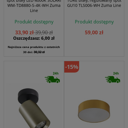
spot biały LED 4000K SOLARI
TORE biały, regulowany spot
WM-TD8880-S-4K-WH Zuma
GU10 TLS006-WH Zuma Line
Line
Produkt dostępny
Produkt dostępny
33,90 zł
39,90 zł
59,00 zł
Oszczędzasz: 6,00 zł
Najniższa cena produktu z ostatnich
30,32 zł
30 dni:
-15%