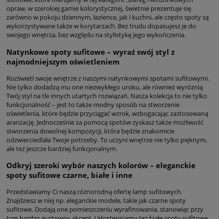
opraw, w szerokiej gamie kolorystycznej, świetnie prezentuje się
zarówno w pokoju dziennym, łazience, jak i kuchni, ale często spoty są
wykorzystywane także w korytarzach. Bez trudu dopasujesz je do
swojego wnętrza, bez względu na stylistykę jego wykończenia.
Natynkowe spoty sufitowe – wyraź swój styl z
najmodniejszym oświetleniem
Rozświetl swoje wnętrze z naszymi natynkowymi spotami sufitowymi.
Nie tylko dodadzą mu one niezwykłego uroku, ale również wyróżnią
Twój styl na tle innych utartych rozwiązań. Nasza kolekcja to nie tylko
funkcjonalność – jest to także modny sposób na stworzenie
oświetlenia, które będzie przyciągać wzrok, wzbogacając zastosowaną
aranżację. Jednocześnie za pomocą spotów zyskasz także możliwość
stworzenia dowolnej kompozycji, która będzie znakomicie
odzwierciedlała Twoje potrzeby. To uczyni wnętrze nie tylko pięknym,
ale też jeszcze bardziej funkcjonalnym.
Odkryj szeroki wybór naszych kolorów – eleganckie
spoty sufitowe czarne, białe i inne
Przedstawiamy Ci naszą różnorodną ofertę lamp sufitowych.
Znajdziesz w niej np. eleganckie modele, takie jak czarne spoty
sufitowe. Dodają one pomieszczeniu wyrafinowania, stanowiąc przy
tym bardzo gustowny akcent. Udostępniamy też białe spoty sufitowe,