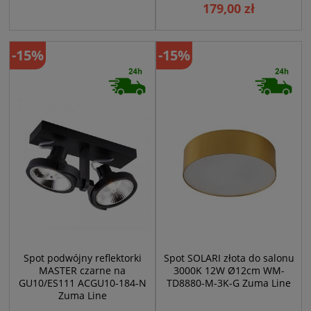
179,00 zł
-15%
-15%
Spot podwójny reflektorki
Spot SOLARI złota do salonu
MASTER czarne na
3000K 12W Ø12cm WM-
GU10/ES111 ACGU10-184-N
TD8880-M-3K-G Zuma Line
Zuma Line