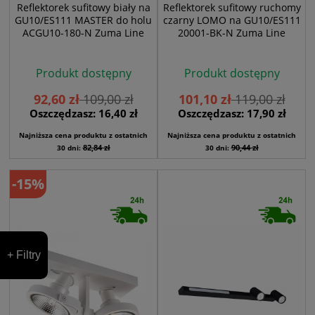
Reflektorek sufitowy biały na
Reflektorek sufitowy ruchomy
GU10/ES111 MASTER do holu
czarny LOMO na GU10/ES111
ACGU10-180-N Zuma Line
20001-BK-N Zuma Line
Produkt dostępny
Produkt dostępny
92,60 zł
109,00 zł
101,10 zł
119,00 zł
Oszczędzasz: 16,40 zł
Oszczędzasz: 17,90 zł
Najniższa cena produktu z ostatnich
Najniższa cena produktu z ostatnich
82,84 zł
90,44 zł
30 dni:
30 dni:
-15%
+ Filtry