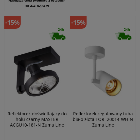
Najniższa cena produktu z ostatnich
82,84 zł
30 dni:
-15%
-15%
Reflektorek doświetlający do
Reflektorek regulowany tuba
holu czarny MASTER
biało złota TORI 20014-WH-N
ACGU10-181-N Zuma Line
Zuma Line