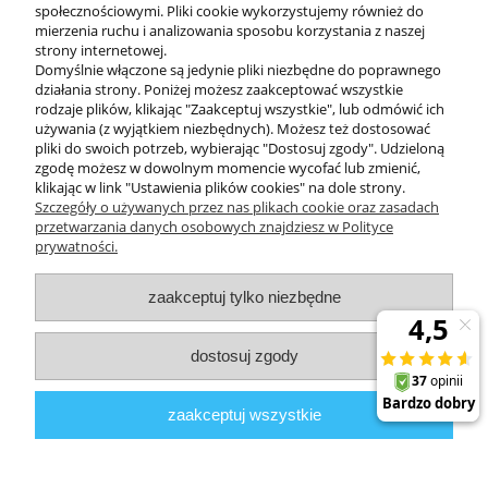
społecznościowymi. Pliki cookie wykorzystujemy również do
mierzenia ruchu i analizowania sposobu korzystania z naszej
KONTAKT
strony internetowej.
Domyślnie włączone są jedynie pliki niezbędne do poprawnego
działania strony. Poniżej możesz zaakceptować wszystkie
rodzaje plików, klikając "Zaakceptuj wszystkie", lub odmówić ich
DODATKOWE
używania (z wyjątkiem niezbędnych). Możesz też dostosować
pliki do swoich potrzeb, wybierając "Dostosuj zgody". Udzieloną
zgodę możesz w dowolnym momencie wycofać lub zmienić,
MOJE KONTO
klikając w link "Ustawienia plików cookies" na dole strony.
Szczegóły o używanych przez nas plikach cookie oraz zasadach
przetwarzania danych osobowych znajdziesz w Polityce
prywatności.
OBSŁUGA KLIENTA
zaakceptuj tylko niezbędne
INFORMACJE
dostosuj zgody
Zuma Line
// ul. Przemysłowa 11a, 75-216 Koszalin //
NIP
669-050-03-43
zaakceptuj wszystkie
//
Tel.:
504 545 749
//
E-mail:
sklep@zuma-line.pl