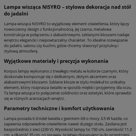
Lampa wisząca NISYRO – stylowa dekoracja nad stół
do jadalni
Lampa wisząca NISYRO to wyjątkowy element oświetlenia, który łączy
nowoczesny design z funkcjonalnością. Jej czarna, metalowa
konstrukcja w połączeniu z alabastrowymi, szklanymi kloszami nadaje
wnętrzu elegancki i niepowtarzalny charakter. To idealne rozwiązanie
do jadalni, salonu czy kuchni, gdzie chcemy stworzyć przytulną i
stylową atmosferę.
Wyjątkowe materiały i precyzja wykonania
Korpus lampy wykonano z trwałego metalu w kolorze czarnym, który
doskonale komponuje się z delikatnym, złotym akcentem oraz
alabastrowymi kloszami. Szklane klosze w stylu molekuł to unikalny
element, który rozprasza światło w sposób miękki i przyjemny dla oczu.
Ta lampa wisząca to połączenie solidności oraz estetyki, które sprawdzi
się w różnych aranżacjach wnętrz.
Parametry techniczne i komfort użytkowania
Lampa posiada 6 źródeł światła z gwintem G9 o mocy 3,5 W każde, co
zapewnia odpowiednie oświetlenie nawet dużego stołu. Zasilana jest
bezpośrednio z sieci (230 V). Wysokość lampy to 150 cm, szerokość 11,3
cm, a długość 35 cm, co sprawia, że łatwo dopasujesz ją do przestrzeni