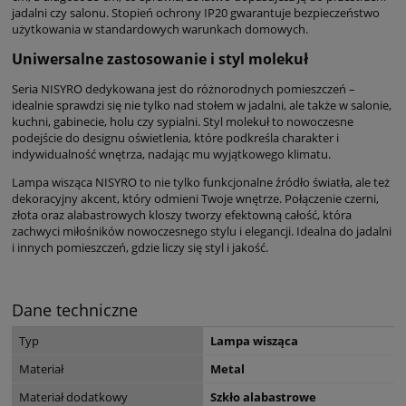
jadalni czy salonu. Stopień ochrony IP20 gwarantuje bezpieczeństwo
użytkowania w standardowych warunkach domowych.
Uniwersalne zastosowanie i styl molekuł
Seria NISYRO dedykowana jest do różnorodnych pomieszczeń –
idealnie sprawdzi się nie tylko nad stołem w jadalni, ale także w salonie,
kuchni, gabinecie, holu czy sypialni. Styl molekuł to nowoczesne
podejście do designu oświetlenia, które podkreśla charakter i
indywidualność wnętrza, nadając mu wyjątkowego klimatu.
Lampa wisząca NISYRO to nie tylko funkcjonalne źródło światła, ale też
dekoracyjny akcent, który odmieni Twoje wnętrze. Połączenie czerni,
złota oraz alabastrowych kloszy tworzy efektowną całość, która
zachwyci miłośników nowoczesnego stylu i elegancji. Idealna do jadalni
i innych pomieszczeń, gdzie liczy się styl i jakość.
Dane techniczne
Typ
Lampa wisząca
Materiał
Metal
Materiał dodatkowy
Szkło alabastrowe