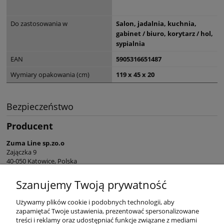
Do zastosowania w
Salon, jadalnia, kuchnia,
gabinet / biuro, korytarz / hol,
sypialnia
EAN
5905316651487
Wymiary opakowania (cm)
119 x 45 x 20
Bezpieczeństwo
Producent
Zuma Line sp.zo.o
Zajączka 9
40-050 Katowice, Polska
sekretariat@zumaline.pl
Szanujemy Twoją prywatność
+48 32 730 66 10
Używamy plików cookie i podobnych technologii, aby
zapamiętać Twoje ustawienia, prezentować spersonalizowane
treści i reklamy oraz udostępniać funkcje związane z mediami