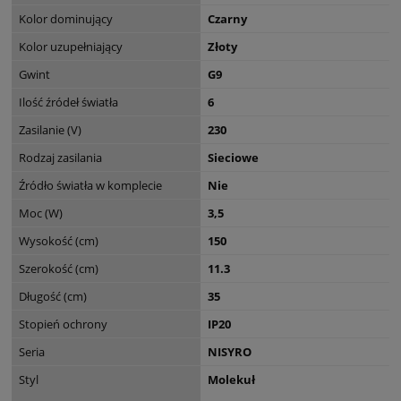
Kolor dominujący
Czarny
Kolor uzupełniający
Złoty
Gwint
G9
Ilość źródeł światła
6
Zasilanie (V)
230
Rodzaj zasilania
Sieciowe
Źródło światła w komplecie
Nie
Moc (W)
3,5
Wysokość (cm)
150
Szerokość (cm)
11.3
Długość (cm)
35
Stopień ochrony
IP20
Seria
NISYRO
Styl
Molekuł