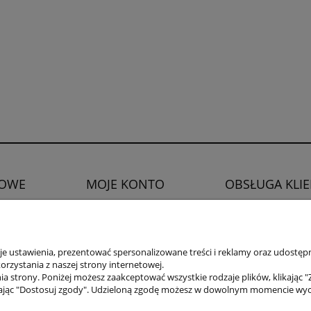
OWE
MOJE KONTO
OBSŁUGA KLI
Twoje zamówienia
Zwroty i reklamacje
watności
Ustawienia konta
Prawo do odstąpien
Ulubione
 ustawienia, prezentować spersonalizowane treści i reklamy oraz udostępn
rzystania z naszej strony internetowej.
a strony. Poniżej możesz zaakceptować wszystkie rodzaje plików, klikając "
ając "Dostosuj zgody". Udzieloną zgodę możesz w dowolnym momencie wycofać