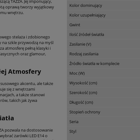
iszącą TAZZA. Jej imponujący,
Kolor dominujący
złotą oprawą tworzy wyjątkowy
emu wnętrzu.
Kolor uzupełniający
Gwint
Ilość źródeł światła
wego stelaża i zdobionego
y na szkle przywodzą na myśl
Zasilanie (V)
a atmosferę pełną klasyki i
lasycznych oraz glamour,
Rodzaj zasilania
Źródło światła w komplecie
łej Atmosfery
Moc (W)
Wysokość (cm)
ksusowego akcentu, ale także
uje się z wnętrzami
Szerokość (cm)
nacjach, a także stanowi
rów, takich jak żywa
Długość (cm)
Stopień ochrony
iatła
Seria
ZZA pozwala na dostosowanie
Styl
 wybrać żarówki LED E14 o