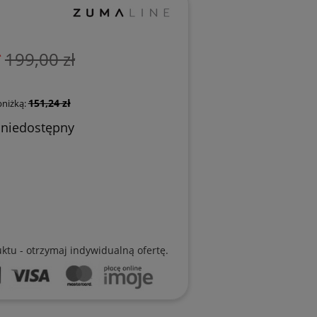
ł
199,00 zł
151,24 zł
bniżką:
 niedostępny
uktu - otrzymaj indywidualną ofertę.