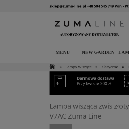
sklep@zuma-line.pl
+48 504 545 749
Pon - Pt
MENU
NEW GARDEN - LA
»
»
»
Lampy Wiszące
Klasyczne
Darmowa dostawa
Przy kwocie 300 zł
Lampa wisząca zwis złot
V7AC Zuma Line