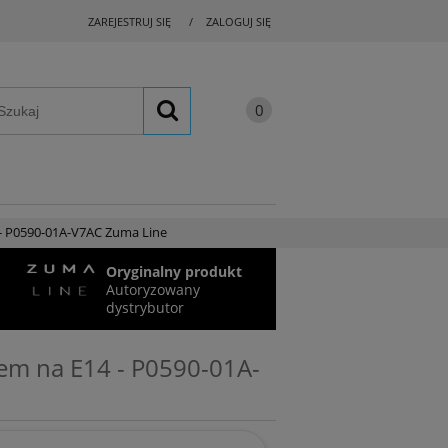
ZAREJESTRUJ SIĘ
ZALOGUJ SIĘ
 - P0590-01A-V7AC Zuma Line
Oryginalny produkt
Autoryzowany
dystrybutor
zem na E14 - P0590-01A-