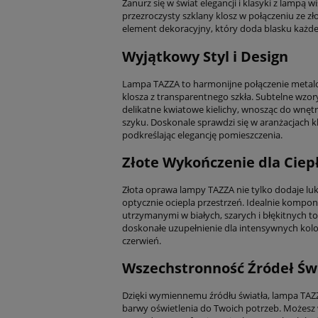
Zanurz się w świat elegancji i klasyki z lampą w
przezroczysty szklany klosz w połączeniu ze 
element dekoracyjny, który doda blasku każd
Wyjątkowy Styl i Design
Lampa TAZZA to harmonijne połączenie metalo
klosza z transparentnego szkła. Subtelne wzor
delikatne kwiatowe kielichy, wnosząc do wnętrz
szyku. Doskonale sprawdzi się w aranżacjach k
podkreślając elegancję pomieszczenia.
Złote Wykończenie dla Ciep
Złota oprawa lampy TAZZA nie tylko dodaje lu
optycznie ociepla przestrzeń. Idealnie kompon
utrzymanymi w białych, szarych i błękitnych to
doskonałe uzupełnienie dla intensywnych kolo
czerwień.
Wszechstronność Źródeł Św
Dzięki wymiennemu źródłu światła, lampa TA
barwy oświetlenia do Twoich potrzeb. Możesz