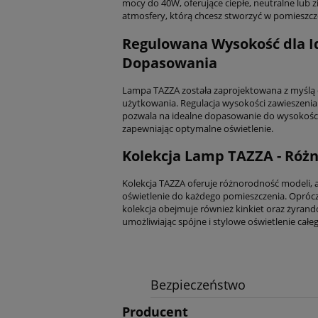
mocy do 40W, oferujące ciepłe, neutralne lub z
atmosfery, którą chcesz stworzyć w pomieszcz
Regulowana Wysokość dla I
Dopasowania
Lampa TAZZA została zaprojektowana z myśl
użytkowania. Regulacja wysokości zawieszenia
pozwala na idealne dopasowanie do wysokości 
zapewniając optymalne oświetlenie.
Kolekcja Lamp TAZZA - Róż
Kolekcja TAZZA oferuje różnorodność modeli, 
oświetlenie do każdego pomieszczenia. Oprócz
kolekcja obejmuje również kinkiet oraz żyrand
umożliwiając spójne i stylowe oświetlenie cał
Bezpieczeństwo
Producent