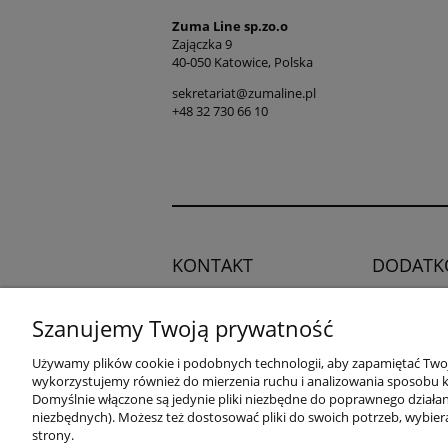
Zuma Line sp.zo.o
Zajączka 9
40-050 Katowice, Polska
sekretariat@zumaline.pl
+48 32 730 66 10
KONTAKT
DODATK
Regulamin
Potrzebujesz pomocy?
Szanujemy Twoją prywatność
Polityka pry
Zadzwoń!
+48 504 545
Blog
Używamy plików cookie i podobnych technologii, aby zapamiętać Twoje
749
wykorzystujemy również do mierzenia ruchu i analizowania sposobu ko
Domyślnie włączone są jedynie pliki niezbędne do poprawnego działani
niezbędnych). Możesz też dostosować pliki do swoich potrzeb, wybier
adres:
strony.
ul. Przemysłowa 11a, 75-216