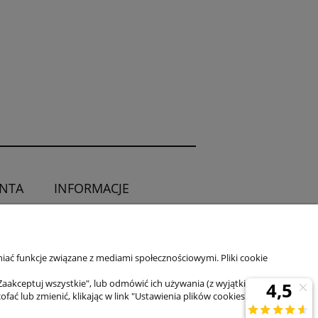
ENTA
INFORMACJE
O sklepie
ia od umowy
Kontakt
iać funkcje związane z mediami społecznościowymi. Pliki cookie
Zaakceptuj wszystkie", lub odmówić ich używania (z wyjątkiem
 lub zmienić, klikając w link "Ustawienia plików cookies" na dole