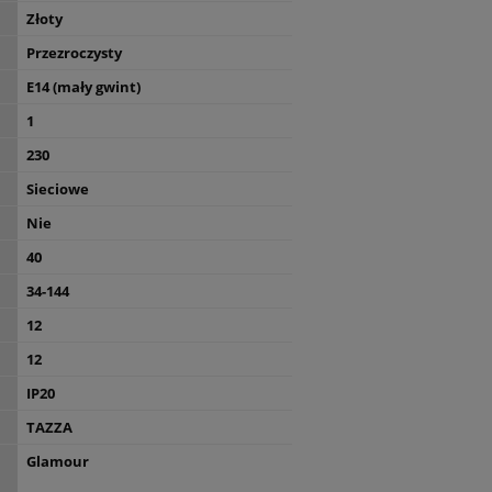
Złoty
Przezroczysty
E14 (mały gwint)
1
230
Sieciowe
Nie
40
34-144
12
12
IP20
TAZZA
Glamour