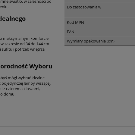
imne światło, w zależności od
eniu.
Do zastosowania w
dealnego
Kod MPN
EAN
ą o maksymalnym komforcie
Wymiary opakowania (cm)
 w zakresie od 34 do 144 cm
sufitu i potrzeb wnętrza,
norodność Wyboru
abyś mógł wybrać idealne
 pojedynczej lampy wiszącej,
ol z czterema kloszami,
ego domu.