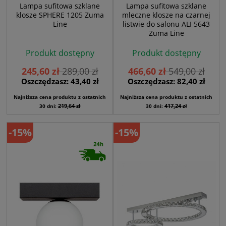
Lampa sufitowa szklane
Lampa sufitowa szklane
klosze SPHERE 1205 Zuma
mleczne klosze na czarnej
Line
listwie do salonu ALI 5643
Zuma Line
Produkt dostępny
Produkt dostępny
245,60 zł
289,00 zł
466,60 zł
549,00 zł
Oszczędzasz: 43,40 zł
Oszczędzasz: 82,40 zł
Najniższa cena produktu z ostatnich
Najniższa cena produktu z ostatnich
219,64 zł
417,24 zł
30 dni:
30 dni:
-15%
-15%