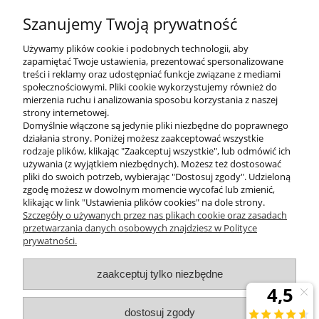
Szanujemy Twoją prywatność
Używamy plików cookie i podobnych technologii, aby
zapamiętać Twoje ustawienia, prezentować spersonalizowane
treści i reklamy oraz udostępniać funkcje związane z mediami
społecznościowymi. Pliki cookie wykorzystujemy również do
mierzenia ruchu i analizowania sposobu korzystania z naszej
KONTAKT
strony internetowej.
Domyślnie włączone są jedynie pliki niezbędne do poprawnego
działania strony. Poniżej możesz zaakceptować wszystkie
rodzaje plików, klikając "Zaakceptuj wszystkie", lub odmówić ich
DODATKOWE
używania (z wyjątkiem niezbędnych). Możesz też dostosować
pliki do swoich potrzeb, wybierając "Dostosuj zgody". Udzieloną
zgodę możesz w dowolnym momencie wycofać lub zmienić,
MOJE KONTO
klikając w link "Ustawienia plików cookies" na dole strony.
Szczegóły o używanych przez nas plikach cookie oraz zasadach
przetwarzania danych osobowych znajdziesz w Polityce
prywatności.
OBSŁUGA KLIENTA
zaakceptuj tylko niezbędne
INFORMACJE
dostosuj zgody