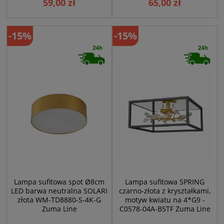
59,00 zł
65,00 zł
-15%
-15%
Lampa sufitowa spot Ø8cm
Lampa sufitowa SPRING
LED barwa neutralna SOLARI
czarno-złota z kryształkami,
złota WM-TD8880-S-4K-G
motyw kwiatu na 4*G9 -
Zuma Line
C0578-04A-B5TF Zuma Line