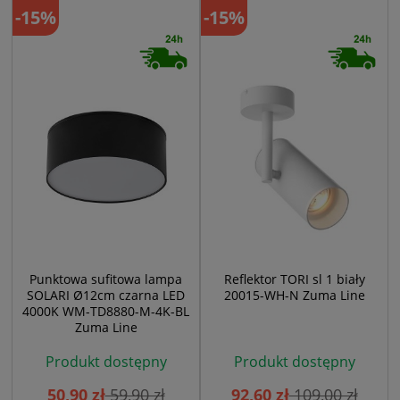
-15%
-15%
Punktowa sufitowa lampa
Reflektor TORI sl 1 biały
SOLARI Ø12cm czarna LED
20015-WH-N Zuma Line
4000K WM-TD8880-M-4K-BL
Zuma Line
Produkt dostępny
Produkt dostępny
50,90 zł
59,90 zł
92,60 zł
109,00 zł