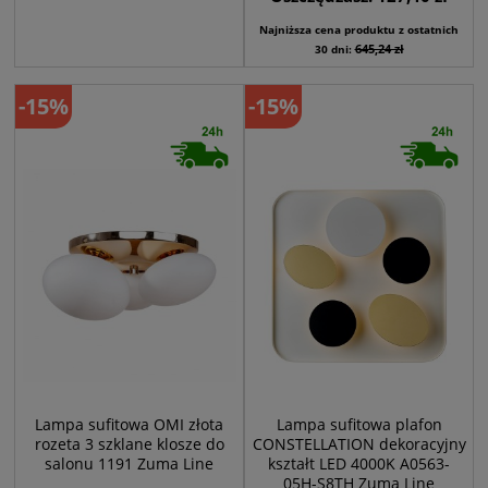
Najniższa cena produktu z ostatnich
645,24 zł
30 dni:
-15%
-15%
Lampa sufitowa OMI złota
Lampa sufitowa plafon
rozeta 3 szklane klosze do
CONSTELLATION dekoracyjny
salonu 1191 Zuma Line
kształt LED 4000K A0563-
05H-S8TH Zuma Line