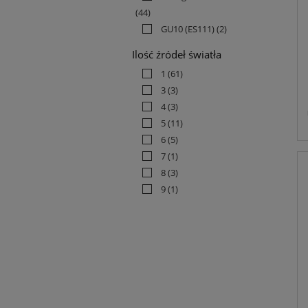
(44)
GU10 (ES111)
(2)
Ilość źródeł światła
1
(61)
3
(3)
4
(3)
5
(11)
6
(5)
7
(1)
8
(3)
9
(1)