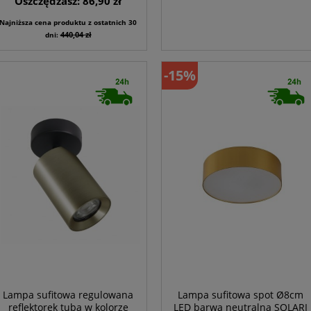
Oszczędzasz: 86,90 zł
Najniższa cena produktu z ostatnich 30
440,04 zł
dni:
-15%
Lampa sufitowa regulowana
Lampa sufitowa spot Ø8cm
reflektorek tuba w kolorze
LED barwa neutralna SOLARI