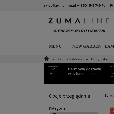
sklep@zuma-line.pl
+48 504 545 749
Pon - Pt
MENU
NEW GARDEN - LA
»
»
Lampy Sufitowe
Do sypialni
Darmowa dostawa
Przy kwocie 300 zł
Lamp
Opcje przeglądania
Kategorie
-