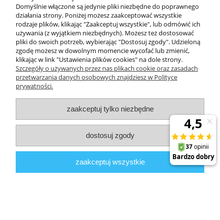
DODATKOWE
Domyślnie włączone są jedynie pliki niezbędne do poprawnego
działania strony. Poniżej możesz zaakceptować wszystkie
rodzaje plików, klikając "Zaakceptuj wszystkie", lub odmówić ich
używania (z wyjątkiem niezbędnych). Możesz też dostosować
MOJE KONTO
pliki do swoich potrzeb, wybierając "Dostosuj zgody". Udzieloną
zgodę możesz w dowolnym momencie wycofać lub zmienić,
klikając w link "Ustawienia plików cookies" na dole strony.
Szczegóły o używanych przez nas plikach cookie oraz zasadach
OBSŁUGA KLIENTA
przetwarzania danych osobowych znajdziesz w Polityce
prywatności.
INFORMACJE
zaakceptuj tylko niezbędne
dostosuj zgody
Zuma Line
// ul. Przemysłowa 11a, 75-216 Koszalin //
NIP
669-050-
03-43 //
Tel.:
504 545 749
//
E-mail:
sklep@zuma-line.pl
zaakceptuj wszystkie
pokaż pełną wersję strony
Sklep internetowy Shoper.pl