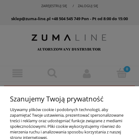
ZAREJESTRUJ SIĘ
ZALOGUJ SIĘ
sklep@zuma-line.pl
+48 504 545 749
Pon - Pt od 8:00 do 15:00
Ten produkt jest niedostępny.
Szanujemy Twoją prywatność
Używamy plików cookie i podobnych technologii, aby
zapamiętać Twoje ustawienia, prezentować spersonalizowane
treści i reklamy oraz udostępniać funkcje związane z mediami
KONTAKT
społecznościowymi. Pliki cookie wykorzystujemy również do
mierzenia ruchu i analizowania sposobu korzystania z naszej
strony internetowej.