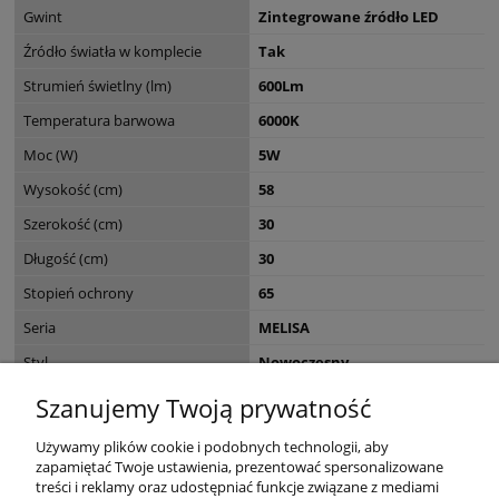
Gwint
Zintegrowane źródło LED
Źródło światła w komplecie
Tak
Strumień świetlny (lm)
600Lm
Temperatura barwowa
6000K
Moc (W)
5W
Wysokość (cm)
58
Szerokość (cm)
30
Długość (cm)
30
Stopień ochrony
65
Seria
MELISA
Styl
Nowoczesny
EAN
8436558745988
Szanujemy Twoją prywatność
Wymiary opakowania (cm)
30 x 30 x MELISA
Używamy plików cookie i podobnych technologii, aby
zapamiętać Twoje ustawienia, prezentować spersonalizowane
treści i reklamy oraz udostępniać funkcje związane z mediami