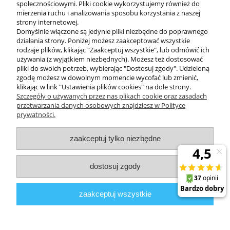
społecznościowymi. Pliki cookie wykorzystujemy również do
mierzenia ruchu i analizowania sposobu korzystania z naszej
KONTAKT
strony internetowej.
Domyślnie włączone są jedynie pliki niezbędne do poprawnego
działania strony. Poniżej możesz zaakceptować wszystkie
rodzaje plików, klikając "Zaakceptuj wszystkie", lub odmówić ich
DODATKOWE
używania (z wyjątkiem niezbędnych). Możesz też dostosować
pliki do swoich potrzeb, wybierając "Dostosuj zgody". Udzieloną
zgodę możesz w dowolnym momencie wycofać lub zmienić,
MOJE KONTO
klikając w link "Ustawienia plików cookies" na dole strony.
Szczegóły o używanych przez nas plikach cookie oraz zasadach
przetwarzania danych osobowych znajdziesz w Polityce
prywatności.
OBSŁUGA KLIENTA
zaakceptuj tylko niezbędne
INFORMACJE
dostosuj zgody
Zuma Line
// ul. Przemysłowa 11a, 75-216 Koszalin //
NIP
669-050-03-43
zaakceptuj wszystkie
//
Tel.:
504 545 749
//
E-mail:
sklep@zuma-line.pl