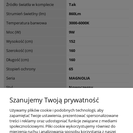
Źródło światła w komplecie
Tak
Strumień świetlny (lm)
860Lm
Temperatura barwowa
3000-6000K
Moc (W)
9W
Wysokość (cm)
152
Szerokość (cm)
160
Długość (cm)
160
Stopień ochrony
65
Seria
MAGNOLIA
Styl
Nowoczesny
EAN
8435578507699
Szanujemy Twoją prywatność
Wymiary opakowania (cm)
160 x 160 x MAGNOLIA
Używamy plików cookie i podobnych technologii, aby
zapamiętać Twoje ustawienia, prezentować spersonalizowane
treści i reklamy oraz udostępniać funkcje związane z mediami
społecznościowymi. Pliki cookie wykorzystujemy również do
mierzenia ruchu i analizowania sposobu korzystania z naszej