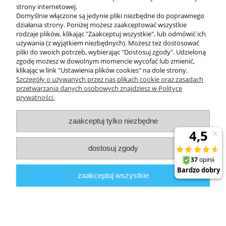
KONTAKT
strony internetowej.
Domyślnie włączone są jedynie pliki niezbędne do poprawnego
działania strony. Poniżej możesz zaakceptować wszystkie
rodzaje plików, klikając "Zaakceptuj wszystkie", lub odmówić ich
DODATKOWE
używania (z wyjątkiem niezbędnych). Możesz też dostosować
pliki do swoich potrzeb, wybierając "Dostosuj zgody". Udzieloną
zgodę możesz w dowolnym momencie wycofać lub zmienić,
MOJE KONTO
klikając w link "Ustawienia plików cookies" na dole strony.
Szczegóły o używanych przez nas plikach cookie oraz zasadach
przetwarzania danych osobowych znajdziesz w Polityce
prywatności.
OBSŁUGA KLIENTA
zaakceptuj tylko niezbędne
INFORMACJE
dostosuj zgody
Zuma Line
// ul. Przemysłowa 11a, 75-216 Koszalin //
NIP
669-050-03-43
zaakceptuj wszystkie
//
Tel.:
504 545 749
//
E-mail:
sklep@zuma-line.pl
pokaż pełną wersję strony