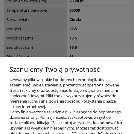
Strumień świetlny (lm)
2330Lm
Temperatura barwowa
3000K
Barwa światła
Ciepła
Moc (W)
21W
Wysokość (cm)
18,5
Szerokość (cm)
16,5
Długość (cm)
58
Seria
EMANDA
Szanujemy Twoją prywatność
Wymiary opakowania (cm)
20 x 17.5 x 59.5
Używamy plików cookie i podobnych technologii, aby
zapamiętać Twoje ustawienia, prezentować spersonalizowane
treści i reklamy oraz udostępniać funkcje związane z mediami
społecznościowymi. Pliki cookie wykorzystujemy również do
mierzenia ruchu i analizowania sposobu korzystania z naszej
KONTAKT
strony internetowej.
Domyślnie włączone są jedynie pliki niezbędne do poprawnego
działania strony. Poniżej możesz zaakceptować wszystkie
rodzaje plików, klikając "Zaakceptuj wszystkie", lub odmówić ich
DODATKOWE
używania (z wyjątkiem niezbędnych). Możesz też dostosować
pliki do swoich potrzeb, wybierając "Dostosuj zgody". Udzieloną