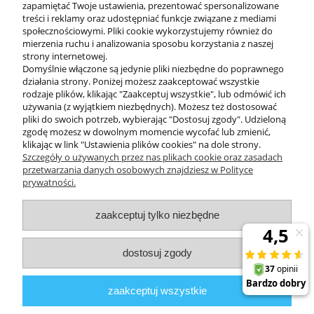
zapamiętać Twoje ustawienia, prezentować spersonalizowane
treści i reklamy oraz udostępniać funkcje związane z mediami
społecznościowymi. Pliki cookie wykorzystujemy również do
mierzenia ruchu i analizowania sposobu korzystania z naszej
KONTAKT
strony internetowej.
Domyślnie włączone są jedynie pliki niezbędne do poprawnego
działania strony. Poniżej możesz zaakceptować wszystkie
rodzaje plików, klikając "Zaakceptuj wszystkie", lub odmówić ich
DODATKOWE
używania (z wyjątkiem niezbędnych). Możesz też dostosować
pliki do swoich potrzeb, wybierając "Dostosuj zgody". Udzieloną
zgodę możesz w dowolnym momencie wycofać lub zmienić,
MOJE KONTO
klikając w link "Ustawienia plików cookies" na dole strony.
Szczegóły o używanych przez nas plikach cookie oraz zasadach
przetwarzania danych osobowych znajdziesz w Polityce
prywatności.
OBSŁUGA KLIENTA
zaakceptuj tylko niezbędne
INFORMACJE
dostosuj zgody
Zuma Line
// ul. Przemysłowa 11a, 75-216 Koszalin //
NIP
669-050-03-43
zaakceptuj wszystkie
//
Tel.:
504 545 749
//
E-mail:
sklep@zuma-line.pl