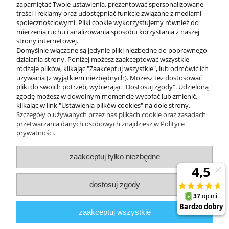
zapamiętać Twoje ustawienia, prezentować spersonalizowane
treści i reklamy oraz udostępniać funkcje związane z mediami
społecznościowymi. Pliki cookie wykorzystujemy również do
mierzenia ruchu i analizowania sposobu korzystania z naszej
KONTAKT
strony internetowej.
Domyślnie włączone są jedynie pliki niezbędne do poprawnego
działania strony. Poniżej możesz zaakceptować wszystkie
rodzaje plików, klikając "Zaakceptuj wszystkie", lub odmówić ich
DODATKOWE
używania (z wyjątkiem niezbędnych). Możesz też dostosować
pliki do swoich potrzeb, wybierając "Dostosuj zgody". Udzieloną
zgodę możesz w dowolnym momencie wycofać lub zmienić,
MOJE KONTO
klikając w link "Ustawienia plików cookies" na dole strony.
Szczegóły o używanych przez nas plikach cookie oraz zasadach
przetwarzania danych osobowych znajdziesz w Polityce
prywatności.
OBSŁUGA KLIENTA
zaakceptuj tylko niezbędne
INFORMACJE
dostosuj zgody
Zuma Line
// ul. Przemysłowa 11a, 75-216 Koszalin //
NIP
669-050-03-43
zaakceptuj wszystkie
//
Tel.:
504 545 749
//
E-mail:
sklep@zuma-line.pl