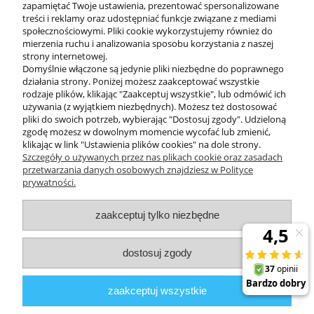
zapamiętać Twoje ustawienia, prezentować spersonalizowane
treści i reklamy oraz udostępniać funkcje związane z mediami
społecznościowymi. Pliki cookie wykorzystujemy również do
mierzenia ruchu i analizowania sposobu korzystania z naszej
KONTAKT
strony internetowej.
Domyślnie włączone są jedynie pliki niezbędne do poprawnego
działania strony. Poniżej możesz zaakceptować wszystkie
rodzaje plików, klikając "Zaakceptuj wszystkie", lub odmówić ich
DODATKOWE
używania (z wyjątkiem niezbędnych). Możesz też dostosować
pliki do swoich potrzeb, wybierając "Dostosuj zgody". Udzieloną
zgodę możesz w dowolnym momencie wycofać lub zmienić,
MOJE KONTO
klikając w link "Ustawienia plików cookies" na dole strony.
Szczegóły o używanych przez nas plikach cookie oraz zasadach
przetwarzania danych osobowych znajdziesz w Polityce
prywatności.
OBSŁUGA KLIENTA
zaakceptuj tylko niezbędne
INFORMACJE
dostosuj zgody
Zuma Line
// ul. Przemysłowa 11a, 75-216 Koszalin //
NIP
669-050-03-43
zaakceptuj wszystkie
//
Tel.:
504 545 749
//
E-mail:
sklep@zuma-line.pl