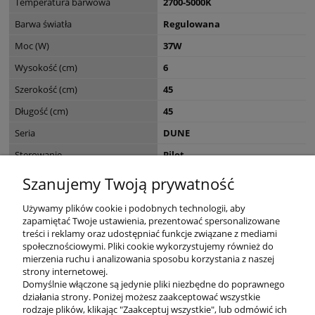
Temperatura barwowa
2700-5000K
Barwa światła
Regulowana
Moc (W)
37W
Wysokość (cm)
6
Szerokość (cm)
45
Długość (cm)
45
Seria
DUNE
Sterowanie
Pilot
Do zastosowania w
Salon
Szanujemy Twoją prywatność
Wymiary opakowania (cm)
50 x 50 x 10
Używamy plików cookie i podobnych technologii, aby
zapamiętać Twoje ustawienia, prezentować spersonalizowane
treści i reklamy oraz udostępniać funkcje związane z mediami
społecznościowymi. Pliki cookie wykorzystujemy również do
mierzenia ruchu i analizowania sposobu korzystania z naszej
KONTAKT
strony internetowej.
Domyślnie włączone są jedynie pliki niezbędne do poprawnego
działania strony. Poniżej możesz zaakceptować wszystkie
rodzaje plików, klikając "Zaakceptuj wszystkie", lub odmówić ich
DODATKOWE