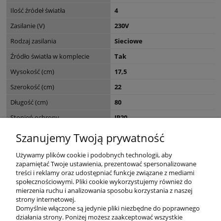
Ilość źródeł światła
4
Zasilanie (V)
230V
Rodzaj zasilania
Sieciowe
Źródło światła w komplecie
Tak
Wysokość (cm)
17,5
Szerokość (cm)
22
Długość (cm)
80
Stopień ochrony
IP20
Seria
MAX LED
Szanujemy Twoją prywatność
Wymiary opakowania (cm)
80,5 x 47,5 x 30
Używamy plików cookie i podobnych technologii, aby
zapamiętać Twoje ustawienia, prezentować spersonalizowane
treści i reklamy oraz udostępniać funkcje związane z mediami
społecznościowymi. Pliki cookie wykorzystujemy również do
mierzenia ruchu i analizowania sposobu korzystania z naszej
KONTAKT
strony internetowej.
Domyślnie włączone są jedynie pliki niezbędne do poprawnego
działania strony. Poniżej możesz zaakceptować wszystkie