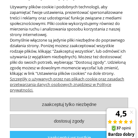
Wymiary opakowania (cm)
60 x 18.5 x 60
Używamy plików cookie i podobnych technologii, aby
zapamiętać Twoje ustawienia, prezentować spersonalizowane
treści i reklamy oraz udostępniać funkcje związane z mediami
społecznościowymi. Pliki cookie wykorzystujemy również do
mierzenia ruchu i analizowania sposobu korzystania z naszej
KONTAKT
strony internetowej.
Domyślnie włączone są jedynie pliki niezbędne do poprawnego
działania strony. Poniżej możesz zaakceptować wszystkie
rodzaje plików, klikając "Zaakceptuj wszystkie", lub odmówić ich
DODATKOWE
używania (z wyjątkiem niezbędnych). Możesz też dostosować
pliki do swoich potrzeb, wybierając "Dostosuj zgody". Udzieloną
zgodę możesz w dowolnym momencie wycofać lub zmienić,
MOJE KONTO
klikając w link "Ustawienia plików cookies" na dole strony.
Szczegóły o używanych przez nas plikach cookie oraz zasadach
przetwarzania danych osobowych znajdziesz w Polityce
prywatności.
OBSŁUGA KLIENTA
zaakceptuj tylko niezbędne
INFORMACJE
dostosuj zgody
Zuma Line
// ul. Przemysłowa 11a, 75-216 Koszalin //
NIP
669-050-03-43
zaakceptuj wszystkie