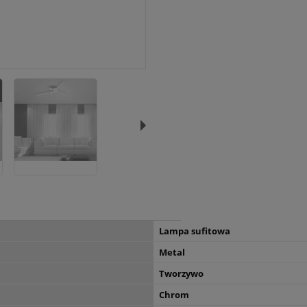
Lampa sufitowa
Metal
Tworzywo
Chrom