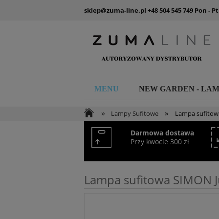
sklep@zuma-line.pl
+48 504 545 749
Pon - Pt
MENU
NEW GARDEN - LA
»
»
Lampy Sufitowe
Lampa sufitowa
Darmowa dostawa
Przy kwocie 300 zł
Lampa sufitowa SIMON Ju