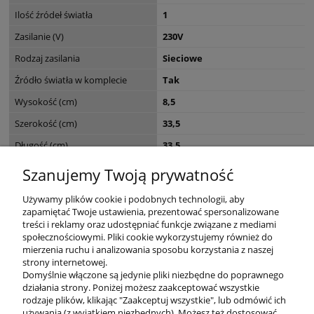
Ilość źródeł światła
1
Zasilanie (V)
230V
Rodzaj zasilania
Sieciowe
Źródło światła w komplecie
Tak
Wysokość (cm)
8,5
Szerokość (cm)
33,5
Długość (cm)
33,5
Seria
TARIK
Szanujemy Twoją prywatność
Wymiary opakowania (cm)
46,5 x 36,5 x 39,3
Używamy plików cookie i podobnych technologii, aby
zapamiętać Twoje ustawienia, prezentować spersonalizowane
treści i reklamy oraz udostępniać funkcje związane z mediami
społecznościowymi. Pliki cookie wykorzystujemy również do
mierzenia ruchu i analizowania sposobu korzystania z naszej
KONTAKT
strony internetowej.
Domyślnie włączone są jedynie pliki niezbędne do poprawnego
działania strony. Poniżej możesz zaakceptować wszystkie
rodzaje plików, klikając "Zaakceptuj wszystkie", lub odmówić ich
DODATKOWE
używania (z wyjątkiem niezbędnych). Możesz też dostosować