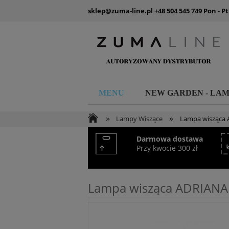
sklep@zuma-line.pl
+48 504 545 749
Pon - Pt
MENU
NEW GARDEN - LA
»
»
Lampy Wiszące
Lampa wisząca
Darmowa dostawa
Przy kwocie 300 zł
Lampa wisząca ADRIANA