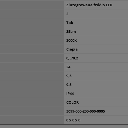
Zintegrowane źródło LED
2
Tak
35Lm
3000K
Ciepła
0,5/0,2
24
9,5
9,5
IP44
COLOR
3099-000-200-000-0005
0 x 0 x 0