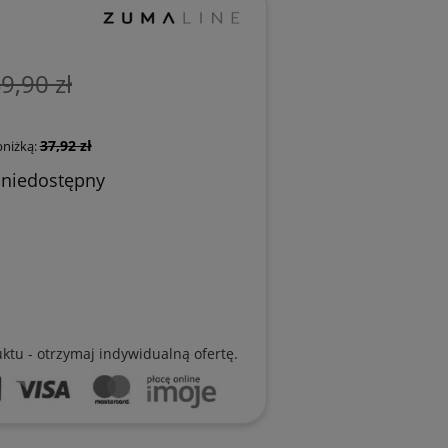
9,90 zł
37,92 zł
bniżką:
 niedostępny
uktu - otrzymaj indywidualną ofertę.