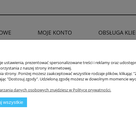
OWE
MOJE KONTO
OBSŁUGA KLI
Twoje zamówienia
Zwroty i reklamacje
watności
Ustawienia konta
Prawo do odstąpien
Ulubione
 ustawienia, prezentować spersonalizowane treści i reklamy oraz udostępn
rzystania z naszej strony internetowej.
a strony. Poniżej możesz zaakceptować wszystkie rodzaje plików, klikając "
ając "Dostosuj zgody". Udzieloną zgodę możesz w dowolnym momencie wycofać
arzania danych osobowych znajdziesz w Polityce prywatności.
j wszystkie
mysłowa 11a, 75-216 Koszalin //
NIP
669-050-03-43 //
Tel.:
504 545 749
//
E-ma
Sklep internetowy Shoper.pl