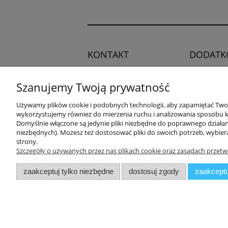
KONTAKT
DODATK
Regulamin
Potrzebujesz pomocy?
Szanujemy Twoją prywatność
Polityka pry
Zadzwoń!
+48 504 545
Blog
Używamy plików cookie i podobnych technologii, aby zapamiętać Twoje
749
wykorzystujemy również do mierzenia ruchu i analizowania sposobu ko
Domyślnie włączone są jedynie pliki niezbędne do poprawnego działani
niezbędnych). Możesz też dostosować pliki do swoich potrzeb, wybier
adres:
strony.
ul. Przemysłowa 11a, 75-216
Szczegóły o używanych przez nas plikach cookie oraz zasadach przetw
Koszalin
zaakceptuj tylko niezbędne
dostosuj zgody
zaakceptu
Zuma Line
// ul. Prze