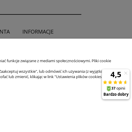
ENTA
INFORMACJE
O sklepie
ia od umowy
Kontakt
iać funkcje związane z mediami społecznościowymi. Pliki cookie
Zaakceptuj wszystkie", lub odmówić ich używania (z wyjątkiem
 lub zmienić, klikając w link "Ustawienia plików cookies" na dole
il:
sklep@zuma-line.pl