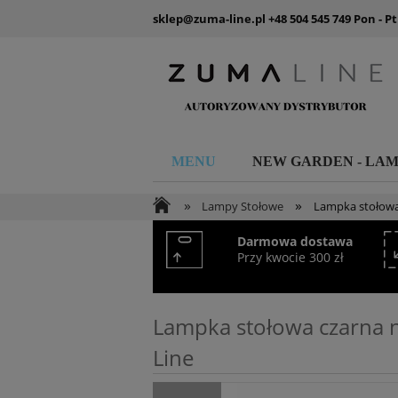
sklep@zuma-line.pl
+48 504 545 749
Pon - Pt
MENU
NEW GARDEN - LA
»
»
Lampy Stołowe
Lampka stołowa
Darmowa dostawa
Przy kwocie 300 zł
Lampka stołowa czarna 
Line