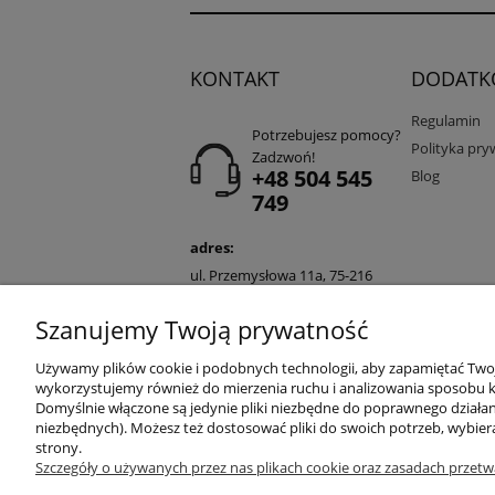
KONTAKT
DODATK
Regulamin
Potrzebujesz pomocy?
Polityka pry
Zadzwoń!
+48 504 545
Blog
749
adres:
ul. Przemysłowa 11a, 75-216
Koszalin
Szanujemy Twoją prywatność
Zuma Line
// ul. Prze
Używamy plików cookie i podobnych technologii, aby zapamiętać Twoje
wykorzystujemy również do mierzenia ruchu i analizowania sposobu ko
Domyślnie włączone są jedynie pliki niezbędne do poprawnego działani
niezbędnych). Możesz też dostosować pliki do swoich potrzeb, wybier
strony.
Szczegóły o używanych przez nas plikach cookie oraz zasadach przetw