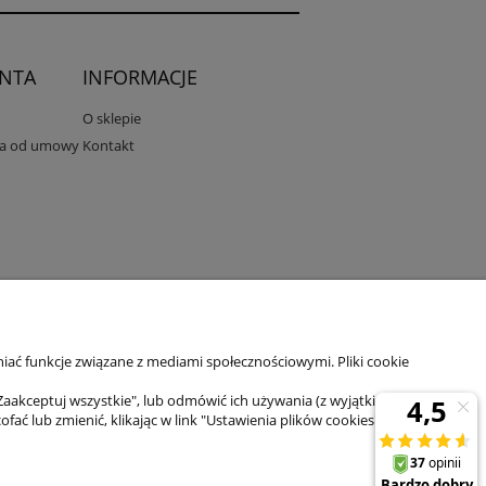
ENTA
INFORMACJE
O sklepie
ia od umowy
Kontakt
il:
sklep@zuma-line.pl
iać funkcje związane z mediami społecznościowymi. Pliki cookie
Zaakceptuj wszystkie", lub odmówić ich używania (z wyjątkiem
 lub zmienić, klikając w link "Ustawienia plików cookies" na dole