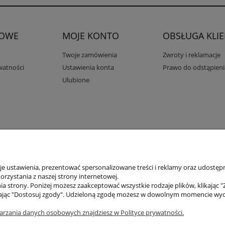
OWE
MOJE KONTO
OBSŁUGA KLI
Twoje zamówienia
Zwroty i reklamacje
watności
Ustawienia konta
Prawo do odstąpien
Ulubione
mysłowa 11a, 75-216 Koszalin //
NIP
669-050-03-43 //
Tel.:
504 545 749
//
E-ma
 ustawienia, prezentować spersonalizowane treści i reklamy oraz udostępn
rzystania z naszej strony internetowej.
a strony. Poniżej możesz zaakceptować wszystkie rodzaje plików, klikając "
ając "Dostosuj zgody". Udzieloną zgodę możesz w dowolnym momencie wycofać
Sklep internetowy Shoper.pl
arzania danych osobowych znajdziesz w Polityce prywatności.