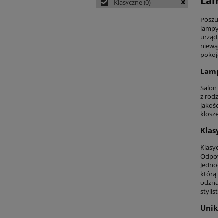
Lam
Klasyczne
(0)
Poszu
lampy
urząd
niewą
pokoj
Lamp
Salon
z rod
jakoś
klosz
Klas
Klasy
Odpow
Jedno
którą
odzna
stylis
Unik