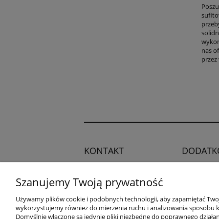
Poszu
sufit
przeb
solid
wykon
nas of
przez
KONTAKT
DODATK
Regulamin
Potrzebujesz pomocy?
Szanujemy Twoją prywatność
Polityka pry
Zadzwoń!
+48 504 545
Blog
Używamy plików cookie i podobnych technologii, aby zapamiętać Twoje
749
wykorzystujemy również do mierzenia ruchu i analizowania sposobu ko
Domyślnie włączone są jedynie pliki niezbędne do poprawnego działani