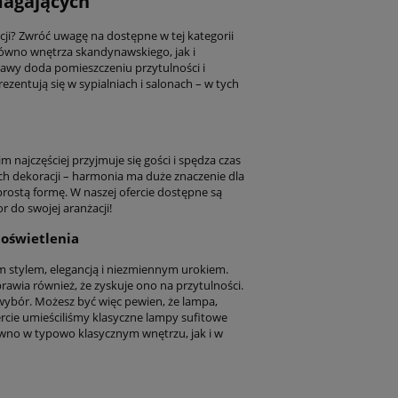
magających
ji? Zwróć uwagę na dostępne w tej kategorii
ówno wnętrza skandynawskiego, jak i
awy doda pomieszczeniu przytulności i
zentują się w sypialniach i salonach – w tych
najczęściej przyjmuje się gości i spędza czas
ch dekoracji – harmonia ma duże znaczenie dla
prostą formę. W naszej ofercie dostępne są
 do swojej aranżacji!
 oświetlenia
m stylem, elegancją i niezmiennym urokiem.
wia również, że zyskuje ono na przytulności.
ybór. Możesz być więc pewien, że lampa,
ercie umieściliśmy klasyczne lampy sufitowe
ówno w typowo klasycznym wnętrzu, jak i w