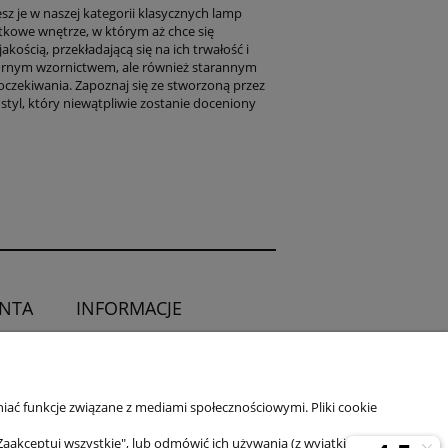
z je w naszej kategorii klasycznych lamp
tkowe wnętrze, w którym aż chce się
ością, przekładającą się na ich trwałość i
twornym wzornictwem, ale również starannym
oczekiwania. Zapoznaj się ze stworzoną przez
 styl, który niewątpliwie zostanie doceniony
ENTA
INFORMACJE
O sklepie
ia od umowy
Kontakt
iać funkcje związane z mediami społecznościowymi. Pliki cookie
Zaakceptuj wszystkie", lub odmówić ich używania (z wyjątkiem