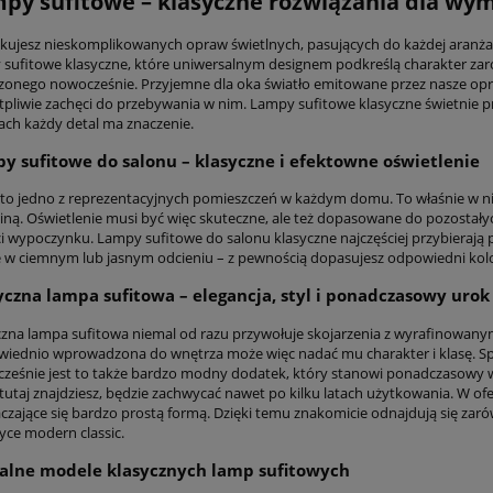
py sufitowe – klasyczne rozwiązania dla wy
kujesz nieskomplikowanych opraw świetlnych, pasujących do każdej aranżac
 sufitowe klasyczne, które uniwersalnym designem podkreślą charakter zar
zonego nowocześnie. Przyjemne dla oka światło emitowane przez nasze opr
tpliwie zachęci do przebywania w nim. Lampy sufitowe klasyczne świetnie pre
ach każdy detal ma znaczenie.
y sufitowe do salonu – klasyczne i efektowne oświetlenie
 to jedno z reprezentacyjnych pomieszczeń w każdym domu. To właśnie w nim 
ziną. Oświetlenie musi być więc skuteczne, ale też dopasowane do pozostały
ci wypoczynku. Lampy sufitowe do salonu klasyczne najczęściej przybierają 
e w ciemnym lub jasnym odcieniu – z pewnością dopasujesz odpowiedni kolor
yczna lampa sufitowa – elegancja, styl i ponadczasowy urok
czna lampa sufitowa niemal od razu przywołuje skojarzenia z wyrafinowany
iednio wprowadzona do wnętrza może więc nadać mu charakter i klasę. Spra
cześnie jest to także bardzo modny dodatek, który stanowi ponadczasowy w
 tutaj znajdziesz, będzie zachwycać nawet po kilku latach użytkowania. W of
czające się bardzo prostą formą. Dzięki temu znakomicie odnajdują się zar
tyce modern classic.
alne modele klasycznych lamp sufitowych