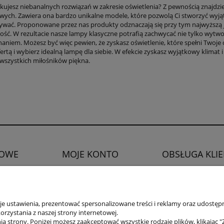
kujesz niebanalnych rozwiązań w zakresie oświetlenia? Z pewnością znajdzies
owych. Zawiera ona bardzo unikalne modele, które pozwolą Ci stworzyć wyją
ywać. Proponowane przez nas produkty odznaczają się przy tym najwyższą jak
ność. W rezultacie nasze lampy klasyczne potrafią zachwycać nie tylko wy
aniem. Możesz być więc pewien, że zyskasz oświetlenie, które spełni Twoje 
ertą i wybierz idealną lampę dla siebie. W efekcie zyskasz wyjątkowy klimat i
 wszystkich miłośników piękna.
OWE
MOJE KONTO
OBSŁUGA KLI
Twoje zamówienia
Zwroty i reklamacje
watności
Ustawienia konta
Prawo do odstąpien
Ulubione
 ustawienia, prezentować spersonalizowane treści i reklamy oraz udostępn
rzystania z naszej strony internetowej.
a strony. Poniżej możesz zaakceptować wszystkie rodzaje plików, klikając "