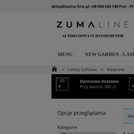
sklep@zuma-line.pl
+48 504 545 749
Pon - Pt
MENU
NEW GARDEN - LA
»
»
Lampy Sufitowe
Klasyczne
Darmowa dostawa
Przy kwocie 300 zł
Opcje przeglądania
Nie
Kategorie