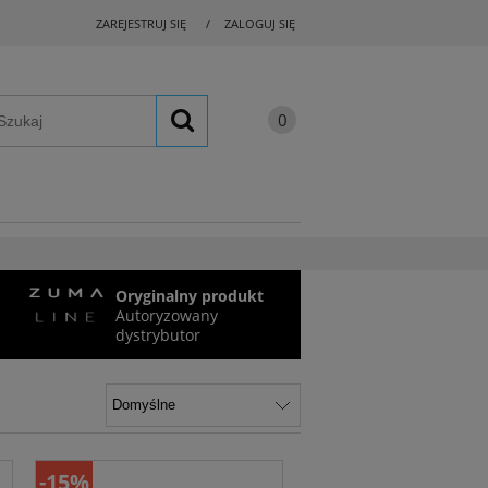
ZAREJESTRUJ SIĘ
ZALOGUJ SIĘ
Oryginalny produkt
Autoryzowany
dystrybutor
-15%