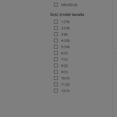
G9/LED
(2)
Ilość źródeł światła
1
(75)
2
(14)
3
(6)
4
(10)
5
(10)
6
(1)
7
(1)
8
(2)
9
(1)
10
(1)
11
(2)
13
(1)