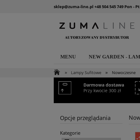
sklep@zuma-line.pl
+48 504 545 749
Pon - Pt
MENU
NEW GARDEN - LA
»
»
Lampy Sufitowe
Nowoczesne
Darmowa dostawa
Przy kwocie 300 zł
Now
Opcje przeglądania
Kategorie
-