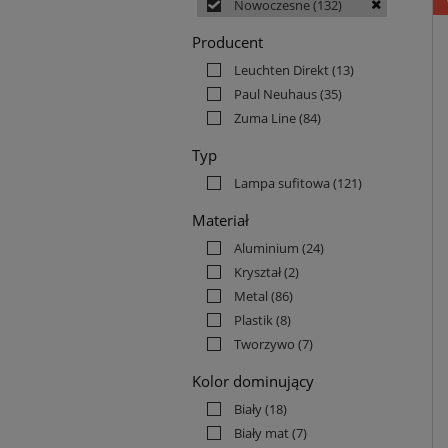
Nowoczesne
(132)
Producent
Leuchten Direkt
(13)
Paul Neuhaus
(35)
Zuma Line
(84)
Typ
Lampa sufitowa
(121)
Materiał
Aluminium
(24)
Kryształ
(2)
Metal
(86)
Plastik
(8)
Tworzywo
(7)
Kolor dominujący
Biały
(18)
Biały mat
(7)