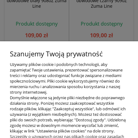
obwodowe biały 9080Z Zuma
obwodowe czarny 9090Z
Line
Zuma Line
Produkt dostępny
Produkt dostępny
109,00 zł
109,00 zł
Szanujemy Twoją prywatność
Używamy plików cookie i podobnych technologii, aby
zapamiętać Twoje ustawienia, prezentować spersonalizowane
treści i reklamy oraz udostępniać funkcje związane z mediami
społecznościowymi. Pliki cookie wykorzystujemy również do
mierzenia ruchu i analizowania sposobu korzystania z naszej
KONTAKT
strony internetowej.
Domyślnie włączone są jedynie pliki niezbędne do poprawnego
działania strony. Poniżej możesz zaakceptować wszystkie
rodzaje plików, klikając "Zaakceptuj wszystkie", lub odmówić ich
DODATKOWE
używania (z wyjątkiem niezbędnych). Możesz też dostosować
pliki do swoich potrzeb, wybierając "Dostosuj zgody". Udzieloną
zgodę możesz w dowolnym momencie wycofać lub zmienić,
MOJE KONTO
klikając w link "Ustawienia plików cookies" na dole strony.
Szczegóły o używanych przez nas plikach cookie oraz zasadach