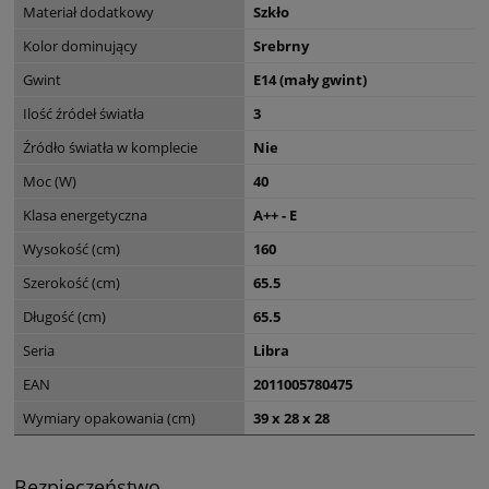
Materiał dodatkowy
Szkło
Kolor dominujący
Srebrny
Gwint
E14 (mały gwint)
Ilość źródeł światła
3
Źródło światła w komplecie
Nie
Moc (W)
40
Klasa energetyczna
A++ - E
Wysokość (cm)
160
Szerokość (cm)
65.5
Długość (cm)
65.5
Seria
Libra
EAN
2011005780475
Wymiary opakowania (cm)
39 x 28 x 28
Bezpieczeństwo