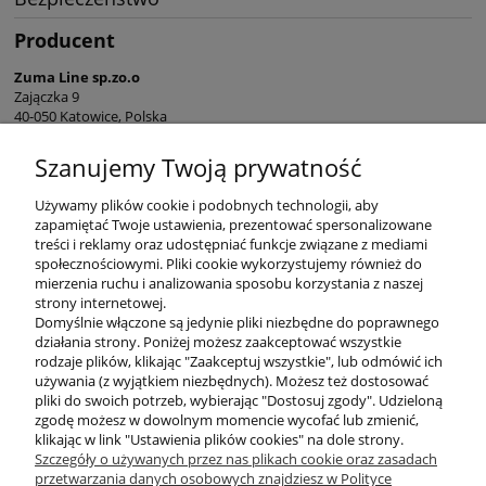
Producent
Zuma Line sp.zo.o
Zajączka 9
40-050 Katowice, Polska
sekretariat@zumaline.pl
Szanujemy Twoją prywatność
+48 32 730 66 10
Używamy plików cookie i podobnych technologii, aby
zapamiętać Twoje ustawienia, prezentować spersonalizowane
treści i reklamy oraz udostępniać funkcje związane z mediami
społecznościowymi. Pliki cookie wykorzystujemy również do
mierzenia ruchu i analizowania sposobu korzystania z naszej
KONTAKT
strony internetowej.
Domyślnie włączone są jedynie pliki niezbędne do poprawnego
działania strony. Poniżej możesz zaakceptować wszystkie
rodzaje plików, klikając "Zaakceptuj wszystkie", lub odmówić ich
DODATKOWE
używania (z wyjątkiem niezbędnych). Możesz też dostosować
pliki do swoich potrzeb, wybierając "Dostosuj zgody". Udzieloną
zgodę możesz w dowolnym momencie wycofać lub zmienić,
MOJE KONTO
klikając w link "Ustawienia plików cookies" na dole strony.
Szczegóły o używanych przez nas plikach cookie oraz zasadach
przetwarzania danych osobowych znajdziesz w Polityce