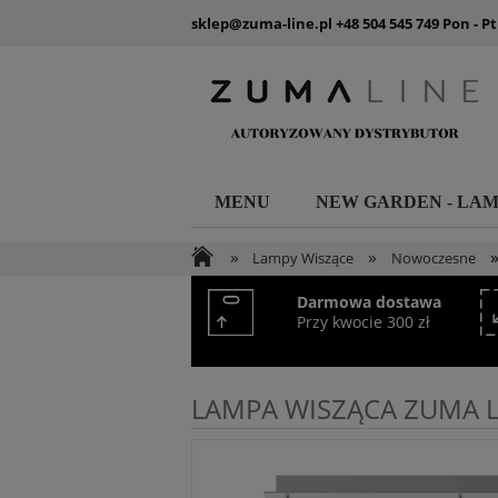
sklep@zuma-line.pl
+48 504 545 749
Pon - Pt
MENU
NEW GARDEN - LA
»
»
Lampy Wiszące
Nowoczesne
Darmowa dostawa
Przy kwocie 300 zł
LAMPA WISZĄCA ZUMA L