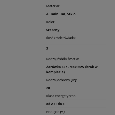
Materiał:
Aluminium, Szkło
Kolor:
Srebrny
Ilość źródeł światła:
3
Rodzaj źródła światła:
Żarówka E27 - Max 60W (brak w
komplecie)
Rodzaj ochrony [IP]:
20
Klasa energetyczna:
od A++ do E
Napięcie [V]: