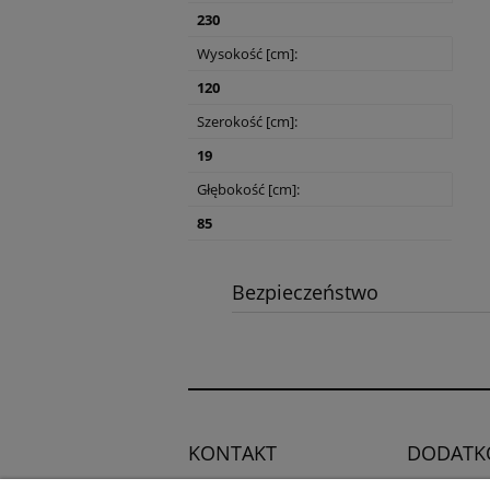
230
Wysokość [cm]:
120
Szerokość [cm]:
19
Głębokość [cm]:
85
Bezpieczeństwo
KONTAKT
DODATK