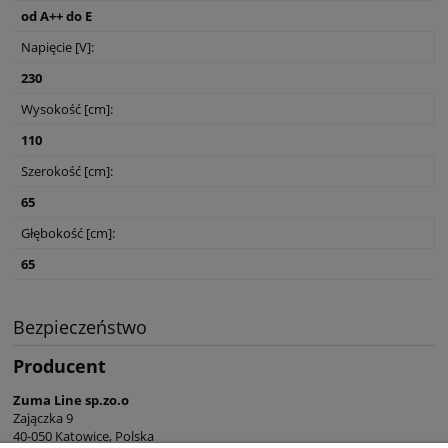
od A++ do E
Napięcie [V]:
230
Wysokość [cm]:
110
Szerokość [cm]:
65
Głębokość [cm]:
65
Bezpieczeństwo
Producent
Zuma Line sp.zo.o
Zajączka 9
40-050 Katowice, Polska