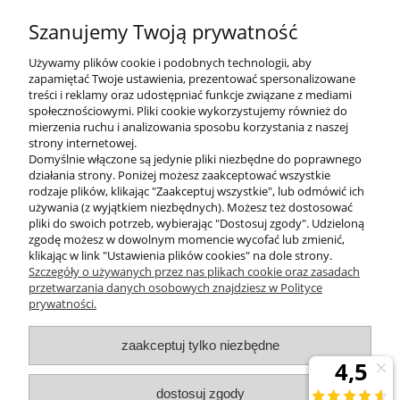
sekretariat@zumaline.pl
Szanujemy Twoją prywatność
+48 32 730 66 10
Używamy plików cookie i podobnych technologii, aby
zapamiętać Twoje ustawienia, prezentować spersonalizowane
treści i reklamy oraz udostępniać funkcje związane z mediami
społecznościowymi. Pliki cookie wykorzystujemy również do
mierzenia ruchu i analizowania sposobu korzystania z naszej
KONTAKT
strony internetowej.
Domyślnie włączone są jedynie pliki niezbędne do poprawnego
działania strony. Poniżej możesz zaakceptować wszystkie
rodzaje plików, klikając "Zaakceptuj wszystkie", lub odmówić ich
DODATKOWE
używania (z wyjątkiem niezbędnych). Możesz też dostosować
pliki do swoich potrzeb, wybierając "Dostosuj zgody". Udzieloną
zgodę możesz w dowolnym momencie wycofać lub zmienić,
MOJE KONTO
klikając w link "Ustawienia plików cookies" na dole strony.
Szczegóły o używanych przez nas plikach cookie oraz zasadach
przetwarzania danych osobowych znajdziesz w Polityce
prywatności.
OBSŁUGA KLIENTA
zaakceptuj tylko niezbędne
INFORMACJE
dostosuj zgody