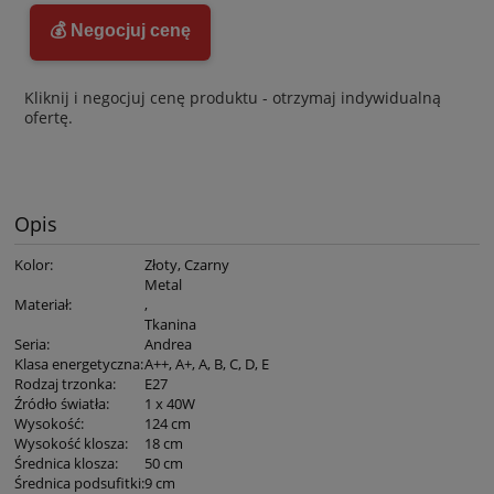
💰 Negocjuj cenę
Kliknij i negocjuj cenę produktu - otrzymaj indywidualną
ofertę.
Opis
Kolor
:
Złoty, Czarny
Metal
Materiał
:
,
Tkanina
Seria
:
Andrea
Klasa energetyczna
:
A++, A+, A, B, C, D, E
Rodzaj trzonka
:
E27
Źródło światła
:
1 x 40W
Wysokość
:
124 cm
Wysokość klosza
:
18 cm
Średnica klosza
:
50 cm
Średnica podsufitki
:
9 cm