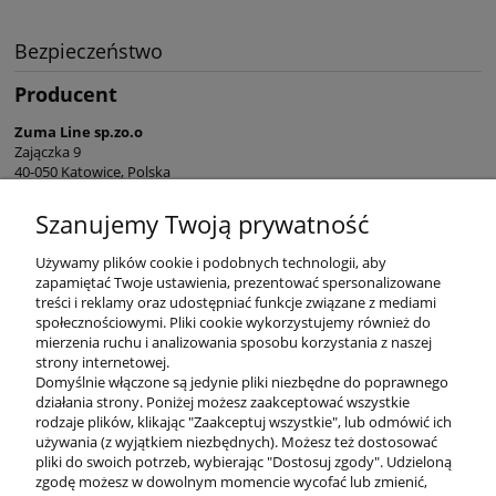
Bezpieczeństwo
Producent
Zuma Line sp.zo.o
Zajączka 9
40-050 Katowice, Polska
sekretariat@zumaline.pl
Szanujemy Twoją prywatność
+48 32 730 66 10
Używamy plików cookie i podobnych technologii, aby
zapamiętać Twoje ustawienia, prezentować spersonalizowane
treści i reklamy oraz udostępniać funkcje związane z mediami
społecznościowymi. Pliki cookie wykorzystujemy również do
mierzenia ruchu i analizowania sposobu korzystania z naszej
KONTAKT
strony internetowej.
Domyślnie włączone są jedynie pliki niezbędne do poprawnego
działania strony. Poniżej możesz zaakceptować wszystkie
rodzaje plików, klikając "Zaakceptuj wszystkie", lub odmówić ich
DODATKOWE
używania (z wyjątkiem niezbędnych). Możesz też dostosować
pliki do swoich potrzeb, wybierając "Dostosuj zgody". Udzieloną
zgodę możesz w dowolnym momencie wycofać lub zmienić,